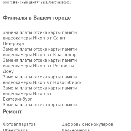
ООО "СЕРВИСНЫЙ ЦЕНТР"* 6685170650*668501001
Филиалы в Вашем городе
Замена платы отсека карты памяти
видеокамеры Nikon в г.
Санкт-
Петербург
Замена платы отсека карты памяти
видеокамеры Nikon в г.
Краснодар
Замена платы отсека карты памяти
видеокамеры Nikon в г.
Ростов-на-
Дону
Замена платы отсека карты памяти
видеокамеры Nikon в г.
Новосибирск
Замена платы отсека карты памяти
видеокамеры Nikon в г.
Екатеринбург
Замена платы отсека карты памяти
видеокамеры Nikon в г.
Казань
Ремонт
Замена платы отсека карты памяти
видеокамеры Nikon в г.
Воронеж
Фотоаппаратов
Цифровых монокуляров
Замена платы отсека карты памяти
Объективов
Дальномеров