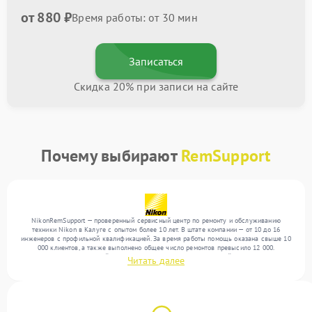
от 880 ₽
Время работы: от 30 мин
Записаться
Скидка 20% при записи на сайте
Почему выбирают
RemSupport
NikonRemSupport — проверенный сервисный центр по ремонту и обслуживанию
техники Nikon в Калуге с опытом более 10 лет. В штате компании — от 10 до 16
инженеров с профильной квалификацией. За время работы помощь оказана свыше 10
000 клиентов, а также выполнено общее число ремонтов превысило 12 000.
Ежемесячно в сервисный центр поступает более 300 обращений, включая , , . Мы
Читать далее
работаем с широким спектром неисправностей и поддерживаем высокий стандарт
качества благодаря использованию современного оборудования.