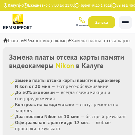
9 на Яндекс
Калуга
Ежедневно с 9:00 до 21:00
Гарантия до 1 года
Выезд масте
Заявка
Позвонить
REMSUPPORT
Главная
Ремонт видеокамер
Замена платы отсека карты 
Замена платы отсека карты памяти
видеокамеры
Nikon
в Калуге
Замена платы отсека карты памяти видеокамер
Nikon от 20 мин
— экспресс-обслуживание
До 30% экономии
— всегда свежие акции и
спецпредложения
Контроль на каждом этапе
— статус ремонта по
запросу
Диагностика Nikon от 10 мин
— быстрый результат
Официальная гарантия до 12 мес.
— любые
проверки результата