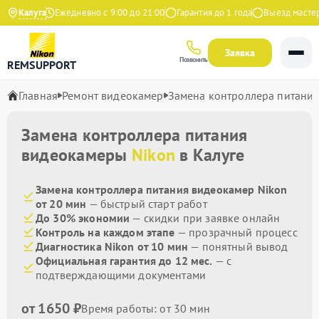
а Яндекс
Калуга
Ежедневно с 9:00 до 21:00
Гарантия до 1 года
Выезд мастера 
Заявка
Позвонить
REMSUPPORT
Главная
Ремонт видеокамер
Замена контроллера питани
Замена контроллера питания
видеокамеры
Nikon
в Калуге
Замена контроллера питания видеокамер Nikon
от 20 мин
— быстрый старт работ
До 30% экономии
— скидки при заявке онлайн
Контроль на каждом этапе
— прозрачный процесс
Диагностика Nikon от 10 мин
— понятный вывод
Официальная гарантия до 12 мес.
— с
подтверждающими документами
от 1650 ₽
Время работы: от 30 мин