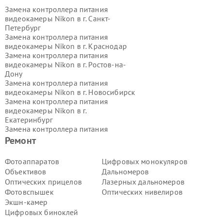
Замена контроллера питания
видеокамеры Nikon в г.
Санкт-
Петербург
Замена контроллера питания
видеокамеры Nikon в г.
Краснодар
Замена контроллера питания
видеокамеры Nikon в г.
Ростов-на-
Дону
Замена контроллера питания
видеокамеры Nikon в г.
Новосибирск
Замена контроллера питания
видеокамеры Nikon в г.
Екатеринбург
Замена контроллера питания
видеокамеры Nikon в г.
Казань
Ремонт
Замена контроллера питания
видеокамеры Nikon в г.
Воронеж
Фотоаппаратов
Цифровых монокуляров
Замена контроллера питания
Объективов
Дальномеров
видеокамеры Nikon в г.
Волгоград
Оптических прицелов
Лазерных дальномеров
Замена контроллера питания
Фотовспышек
Оптических нивелиров
видеокамеры Nikon в г.
Самара
Экшн-камер
Замена контроллера питания
видеокамеры Nikon в г.
Пермь
Цифровых биноклей