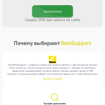
Записаться
Скидка 20% при записи на сайте
Почему выбирают
RemSupport
NikonRemSupport — надежный сервисный центр по ремонту и обслуживанию техники
Nikon в Калуге с опытом более 10 лет. В штате компании — порядка 18 мастеров с
профильной квалификацией. За время работы помощь оказана свыше 10 000
клиентов, а также выполнено общее число ремонтов превысило 12 000. Ежемесячно в
сервисный центр поступает от 300 устройств, включая , , . Мы устраняем поломки
Читать далее
любой сложности и гарантируем высокое качество обслуживания благодаря
отлаженным процессам ремонта.
Быстрая диагностика