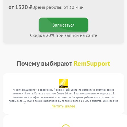
от 1320 ₽
Время работы: от 30 мин
Записаться
Скидка 20% при записи на сайте
Почему выбирают
RemSupport
NikonRemSupport — современный сервисный центр по ремонту и обслуживанию
техники Nikon в Калуге с опытом более 10 лет. В штате компании — порядка 18
инженеров с профессиональной подготовкой. За время работы число клиентов
превысило 10 000, а также выполнено выполнено более 12 000 ремонтов. Ежемесячно
в сервисный центр поступает свыше 300 единиц техники, включая , , . Мы выполняем
Читать далее
ремонт различного уровня сложности и поддерживаем высокий стандарт качества
благодаря опыту команды.