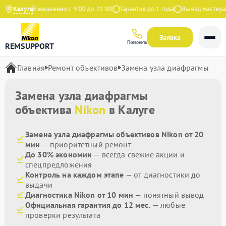
Яндекс
Калуга
Ежедневно с 9:00 до 21:00
Гарантия до 1 года
Выезд мастера б
Заявка
Позвонить
REMSUPPORT
Главная
Ремонт объективов
Замена узла диафрагмы
Замена узла диафрагмы
объектива
Nikon
в Калуге
Замена узла диафрагмы объективов Nikon от 20
мин
— приоритетный ремонт
До 30% экономии
— всегда свежие акции и
спецпредложения
Контроль на каждом этапе
— от диагностики до
выдачи
Диагностика Nikon от 10 мин
— понятный вывод
Официальная гарантия до 12 мес.
— любые
проверки результата