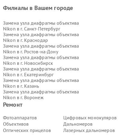
Филиалы в Вашем городе
Замена узла диафрагмы объектива
Nikon в г.
Санкт-Петербург
Замена узла диафрагмы объектива
Nikon в г.
Краснодар
Замена узла диафрагмы объектива
Nikon в г.
Ростов-на-Дону
Замена узла диафрагмы объектива
Nikon в г.
Новосибирск
Замена узла диафрагмы объектива
Nikon в г.
Екатеринбург
Замена узла диафрагмы объектива
Nikon в г.
Казань
Замена узла диафрагмы объектива
Nikon в г.
Воронеж
Замена узла диафрагмы объектива
Ремонт
Nikon в г.
Волгоград
Замена узла диафрагмы объектива
Фотоаппаратов
Цифровых монокуляров
Nikon в г.
Самара
Объективов
Дальномеров
Замена узла диафрагмы объектива
Оптических прицелов
Лазерных дальномеров
Nikon в г.
Пермь