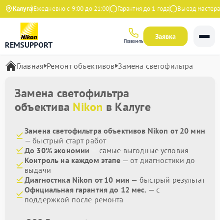
 Яндекс
Калуга
Ежедневно с 9:00 до 21:00
Гарантия до 1 года
Выезд мастера б
Заявка
Позвонить
REMSUPPORT
Главная
Ремонт объективов
Замена светофильтра
Замена светофильтра
объектива
Nikon
в Калуге
Замена светофильтра объективов Nikon от 20 мин
— быстрый старт работ
До 30% экономии
— самые выгодные условия
Контроль на каждом этапе
— от диагностики до
выдачи
Диагностика Nikon от 10 мин
— быстрый результат
Официальная гарантия до 12 мес.
— с
поддержкой после ремонта