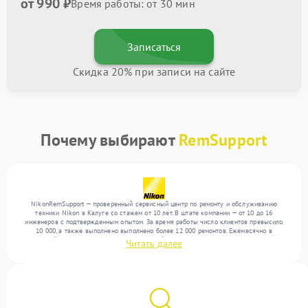
от 990 ₽
Время работы: от 30 мин
Записаться
Скидка 20% при записи на сайте
Почему выбирают
RemSupport
NikonRemSupport — проверенный сервисный центр по ремонту и обслуживанию
техники Nikon в Калуге со стажем от 10 лет. В штате компании — от 10 до 16
инженеров с подтвержденным опытом. За время работы число клиентов превысило
10 000, а также выполнено выполнено более 12 000 ремонтов. Ежемесячно в
сервисный центр поступает более 300 устройств, включая , , . Мы выполняем ремонт
Читать далее
различного уровня сложности и предлагаем стабильный уровень сервиса благодаря
использованию современного оборудования.