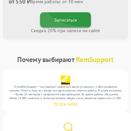
от 550 ₽
Время работы: от 30 мин
Записаться
Скидка 20% при записи на сайте
Почему выбирают
RemSupport
NikonRemSupport — экспертный сервисный центр по ремонту и обслуживанию
техники Nikon в Калуге с более чем десятилетним опытом работы. В штате компании
— более 19 мастеров с профильной квалификацией. За время работы обслужено
более 10 000 клиентов, а также выполнено общее число ремонтов превысило 12 000.
Ежемесячно в сервисный центр поступает от 300 устройств, включая , , . Мы работаем
Читать далее
с широким спектром неисправностей и поддерживаем высокий стандарт качества
благодаря опыту команды.