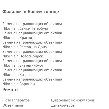
Филиалы в Вашем городе
Замена направляющих объектива
Nikon в г.
Санкт-Петербург
Замена направляющих объектива
Nikon в г.
Краснодар
Замена направляющих объектива
Nikon в г.
Ростов-на-Дону
Замена направляющих объектива
Nikon в г.
Новосибирск
Замена направляющих объектива
Nikon в г.
Екатеринбург
Замена направляющих объектива
Nikon в г.
Казань
Замена направляющих объектива
Nikon в г.
Воронеж
Замена направляющих объектива
Ремонт
Nikon в г.
Волгоград
Замена направляющих объектива
Фотоаппаратов
Цифровых монокуляров
Nikon в г.
Самара
Объективов
Дальномеров
Замена направляющих объектива