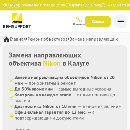
 Яндекс
Калуга
Ежедневно с 9:00 до 21:00
Гарантия до 1 года
Выезд мастера б
Заявка
Позвонить
REMSUPPORT
Главная
Ремонт объективов
Замена направляющих
Замена направляющих
объектива
Nikon
в Калуге
Замена направляющих объективов Nikon от 20
мин
— приоритетный ремонт
До 30% экономии
— самые выгодные условия
Контроль на каждом этапе
— от диагностики до
выдачи
Диагностика Nikon от 10 мин
— точное выявление
Официальная гарантия до 12 мес.
— с
подтверждающими документами