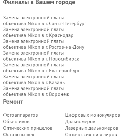
Филиалы в Вашем городе
Замена электронной платы
объектива Nikon в г.
Санкт-Петербург
Замена электронной платы
объектива Nikon в г.
Краснодар
Замена электронной платы
объектива Nikon в г.
Ростов-на-Дону
Замена электронной платы
объектива Nikon в г.
Новосибирск
Замена электронной платы
объектива Nikon в г.
Екатеринбург
Замена электронной платы
объектива Nikon в г.
Казань
Замена электронной платы
объектива Nikon в г.
Воронеж
Замена электронной платы
Ремонт
объектива Nikon в г.
Волгоград
Замена электронной платы
Фотоаппаратов
Цифровых монокуляров
объектива Nikon в г.
Самара
Объективов
Дальномеров
Замена электронной платы
Оптических прицелов
Лазерных дальномеров
объектива Nikon в г.
Пермь
Фотовспышек
Оптических нивелиров
Замена электронной платы