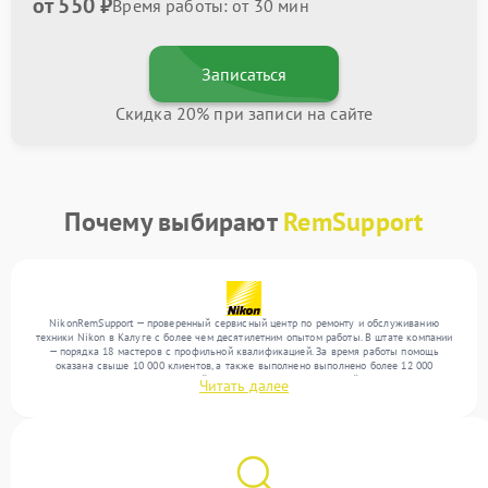
от 550 ₽
Время работы: от 30 мин
Записаться
Скидка 20% при записи на сайте
Почему выбирают
RemSupport
NikonRemSupport — проверенный сервисный центр по ремонту и обслуживанию
техники Nikon в Калуге с более чем десятилетним опытом работы. В штате компании
— порядка 18 мастеров с профильной квалификацией. За время работы помощь
оказана свыше 10 000 клиентов, а также выполнено выполнено более 12 000
ремонтов. Ежемесячно в сервисный центр поступает от 300 устройств, включая , , . Мы
Читать далее
работаем с широким спектром неисправностей и обеспечиваем надежный результат
благодаря опыту команды.