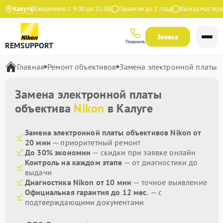
 Яндекс
Калуга
Ежедневно с 9:00 до 21:00
Гарантия до 1 года
Выезд мастера б
Заявка
Позвонить
REMSUPPORT
Главная
Ремонт объективов
Замена электронной платы
Замена электронной платы
объектива
Nikon
в Калуге
Замена электронной платы объективов Nikon от
20 мин
— приоритетный ремонт
До 30% экономии
— скидки при заявке онлайн
Контроль на каждом этапе
— от диагностики до
выдачи
Диагностика Nikon от 10 мин
— точное выявление
Официальная гарантия до 12 мес.
— с
подтверждающими документами