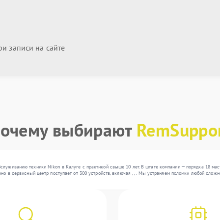
и записи на сайте
очему выбирают
RemSuppo
служиванию техники Nikon в Калуге с практикой свыше 10 лет. В штате компании — порядка 18 ма
чно в сервисный центр поступает от 300 устройств, включая , , . Мы устраняем поломки любой сло