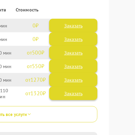
нта
Стоимость
0
Заказать
0
Заказать
500
0
550
0
1270
0
110
1320
ть все услуги