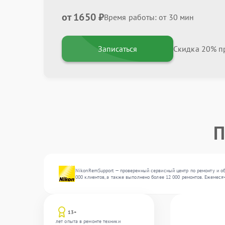
от 1650 ₽
Время работы: от 30 мин
Записаться
Скидка 20% пр
П
NikonRemSupport — проверенный сервисный центр по ремонту и об
000 клиентов, а также выполнено более 12 000 ремонтов. Ежемеся
13+
лет опыта в ремонте техники