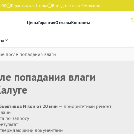
1:00
Гарантия до 1 года
Выезд мастера бесплатно
Цены
Гарантия
Отзывы
Контакты
ты
ие после попадания влаги
ле попадания влаги
алуге
бъективов Nikon от 20 мин
— приоритетный ремонт
нлайн
та по запросу
езультат
дтверждающими документами