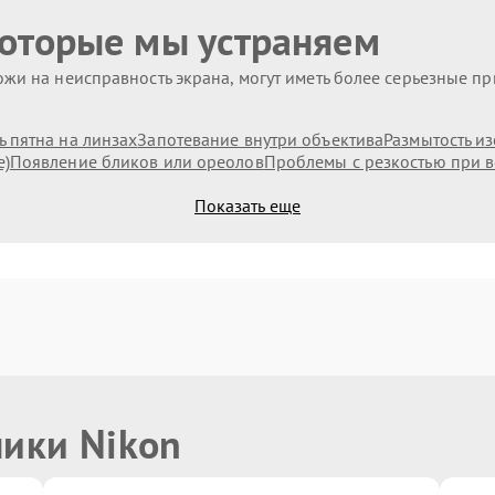
которые мы устраняем
жи на неисправность экрана, могут иметь более серьезные п
 пятна на линзах
Запотевание внутри объектива
Размытость и
е)
Появление бликов или ореолов
Проблемы с резкостью при в
Показать еще
ники Nikon