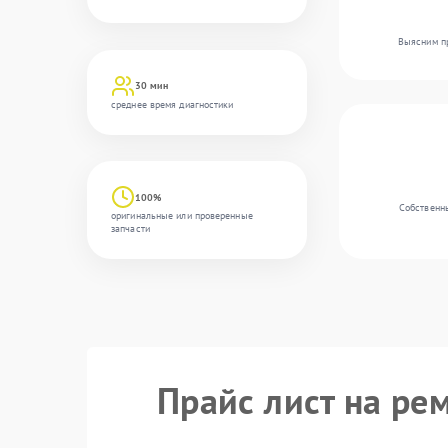
Выясним пр
30 мин
среднее время диагностики
100%
Собственны
оригинальные или проверенные
запчасти
Прайс лист на ре