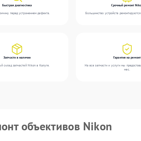
Быстрая диагностика
Срочный ремонт Nik
ичину перед устранением дефекта.
Большинство устройств ремонтируются 
Запчасти в наличии
Гарантия на ремонт
й склад запчастей Nikon в Калуге.
На все запчасти и услуги мы предостав
мес.
монт объективов Nikon