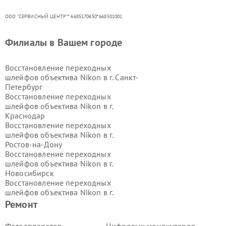
ООО "СЕРВИСНЫЙ ЦЕНТР"* 6685170650*668501001
Филиалы в Вашем городе
Восстановление переходных
шлейфов объектива Nikon в г.
Санкт-
Петербург
Восстановление переходных
шлейфов объектива Nikon в г.
Краснодар
Восстановление переходных
шлейфов объектива Nikon в г.
Ростов-на-Дону
Восстановление переходных
шлейфов объектива Nikon в г.
Новосибирск
Восстановление переходных
шлейфов объектива Nikon в г.
Екатеринбург
Ремонт
Восстановление переходных
шлейфов объектива Nikon в г.
Казань