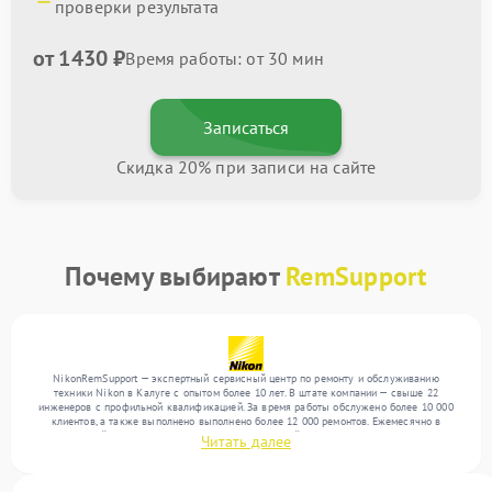
проверки результата
от 1430 ₽
Время работы: от 30 мин
Записаться
Скидка 20% при записи на сайте
Почему выбирают
RemSupport
NikonRemSupport — экспертный сервисный центр по ремонту и обслуживанию
техники Nikon в Калуге с опытом более 10 лет. В штате компании — свыше 22
инженеров с профильной квалификацией. За время работы обслужено более 10 000
клиентов, а также выполнено выполнено более 12 000 ремонтов. Ежемесячно в
сервисный центр поступает более 300 обращений, включая , , . Мы работаем с
Читать далее
широким спектром неисправностей и предлагаем стабильный уровень сервиса
благодаря квалификации мастеров.