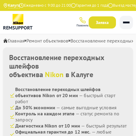
а Яндекс
Калуга
Ежедневно с 9:00 до 21:00
Гарантия до 1 года
Выезд мастера
Заявка
Позвонить
REMSUPPORT
Главная
Ремонт объективов
Восстановление переходных
Восстановление переходных
шлейфов
объектива
Nikon
в Калуге
Восстановление переходных шлейфов
объективов Nikon от 20 мин
— быстрый старт
работ
До 30% экономии
— самые выгодные условия
Контроль на каждом этапе
— статус ремонта по
запросу
Диагностика Nikon от 10 мин
— быстрый результат
Официальная гарантия до 12 мес.
— любые