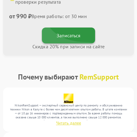
проверки результата
от 990 ₽
Время работы: от 30 мин
Записаться
Скидка 20% при записи на сайте
Почему выбирают
RemSupport
NikonRemSupport — экспертный сервисный центр по ремонту и обслуживанию
техники Nikon в Калуге с более чем десятилетним опытом работы. В штате компании
— от 10 до 16 инженеров с подтвержденным опытом. За время работы помощь
оказана свыше 10 000 клиентов, а также выполнено свыше 12 000 ремонтов.
Ежемесячно в сервисный центр поступает от 300 устройств, включая , , . Мы беремся
Читать далее
за задачи любой сложности и поддерживаем высокий стандарт качества благодаря
опыту команды.