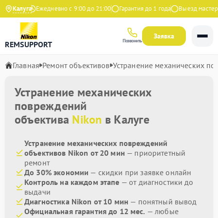
 Яндекс
Калуга
Ежедневно с 9:00 до 21:00
Гарантия до 1 года
Выезд мастера 
Заявка
Позвонить
REMSUPPORT
Главная
Ремонт объективов
Устранение механических п
Устранение механических
повреждений
объектива
Nikon
в Калуге
Устранение механических повреждений
объективов Nikon от 20 мин
— приоритетный
ремонт
До 30% экономии
— скидки при заявке онлайн
Контроль на каждом этапе
— от диагностики до
выдачи
Диагностика Nikon от 10 мин
— понятный вывод
Официальная гарантия до 12 мес.
— любые