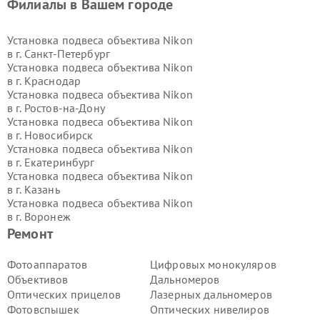
Филиалы в Вашем городе
Установка подвеса объектива Nikon
в г.
Санкт-Петербург
Установка подвеса объектива Nikon
в г.
Краснодар
Установка подвеса объектива Nikon
в г.
Ростов-на-Дону
Установка подвеса объектива Nikon
в г.
Новосибирск
Установка подвеса объектива Nikon
в г.
Екатеринбург
Установка подвеса объектива Nikon
в г.
Казань
Установка подвеса объектива Nikon
в г.
Воронеж
Установка подвеса объектива Nikon
Ремонт
в г.
Волгоград
Установка подвеса объектива Nikon
Фотоаппаратов
Цифровых монокуляров
в г.
Самара
Объективов
Дальномеров
Установка подвеса объектива Nikon
Оптических прицелов
Лазерных дальномеров
в г.
Пермь
Фотовспышек
Оптических нивелиров
Установка подвеса объектива Nikon