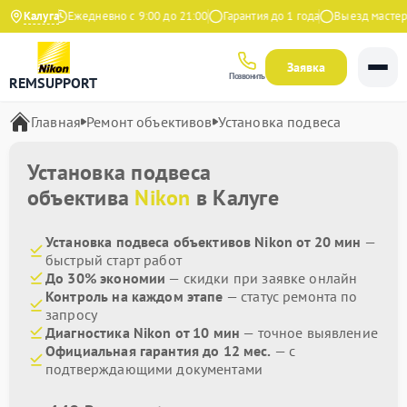
а Яндекс
Калуга
Ежедневно с 9:00 до 21:00
Гарантия до 1 года
Выезд мастера 
Заявка
Позвонить
REMSUPPORT
Главная
Ремонт объективов
Установка подвеса
Установка подвеса
объектива
Nikon
в Калуге
Установка подвеса объективов Nikon от 20 мин
—
быстрый старт работ
До 30% экономии
— скидки при заявке онлайн
Контроль на каждом этапе
— статус ремонта по
запросу
Диагностика Nikon от 10 мин
— точное выявление
Официальная гарантия до 12 мес.
— с
подтверждающими документами