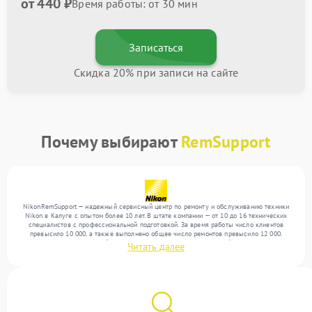
от 440 ₽
Время работы: от 30 мин
Записаться
Скидка 20% при записи на сайте
Почему выбирают
RemSupport
NikonRemSupport — надежный сервисный центр по ремонту и обслуживанию техники
Nikon в Калуге с опытом более 10 лет. В штате компании — от 10 до 16 технических
специалистов с профессиональной подготовкой. За время работы число клиентов
превысило 10 000, а также выполнено общее число ремонтов превысило 12 000.
Ежемесячно в сервисный центр поступает более 300 обращений, включая , , . Мы
Читать далее
беремся за задачи любой сложности и поддерживаем высокий стандарт качества
благодаря использованию современного оборудования.