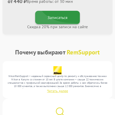
от 440 ₽
Время работы: от 30 мин
Записаться
Скидка 20% при записи на сайте
Почему выбирают
RemSupport
NikonRemSupport — надежный сервисный центр по ремонту и обслуживанию техники
Nikon в Калуге со стажем от 10 лет. В штате компании — свыше 22 технических
специалистов с профильной квалификацией. За время работы к нам обратились более
10 000 клиентов, а также выполнено свыше 12 000 ремонтов. Ежемесячно в
сервисный центр поступает от 300 устройств, включая , , . Мы беремся за задачи
Читать далее
любой сложности и обеспечиваем надежный результат благодаря квалификации
мастеров.