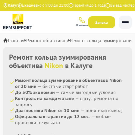
 Яндекс
Калуга
Ежедневно с 9:00 до 21:00
Гарантия до 1 года
Выезд мастера б
Заявка
Позвонить
REMSUPPORT
Главная
Ремонт объективов
Ремонт кольца зуммирования
Ремонт кольца зуммирования
объектива
Nikon
в Калуге
Ремонт кольца зуммирования объективов Nikon
от 20 мин
— быстрый старт работ
До 30% экономии
— самые выгодные условия
Контроль на каждом этапе
— статус ремонта по
запросу
Диагностика Nikon от 10 мин
— понятный вывод
Официальная гарантия до 12 мес.
— любые
проверки результата