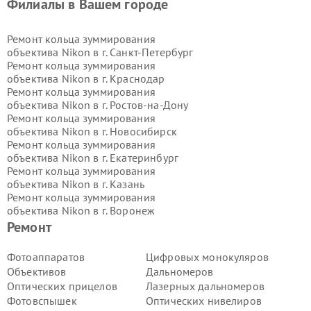
Филиалы в Вашем городе
Ремонт кольца зуммирования
объектива Nikon в г.
Санкт-Петербург
Ремонт кольца зуммирования
объектива Nikon в г.
Краснодар
Ремонт кольца зуммирования
объектива Nikon в г.
Ростов-на-Дону
Ремонт кольца зуммирования
объектива Nikon в г.
Новосибирск
Ремонт кольца зуммирования
объектива Nikon в г.
Екатеринбург
Ремонт кольца зуммирования
объектива Nikon в г.
Казань
Ремонт кольца зуммирования
объектива Nikon в г.
Воронеж
Ремонт кольца зуммирования
Ремонт
объектива Nikon в г.
Волгоград
Ремонт кольца зуммирования
Фотоаппаратов
Цифровых монокуляров
объектива Nikon в г.
Самара
Объективов
Дальномеров
Ремонт кольца зуммирования
Оптических прицелов
Лазерных дальномеров
объектива Nikon в г.
Пермь
Фотовспышек
Оптических нивелиров
Ремонт кольца зуммирования