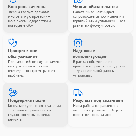
Контроль качества
Чёткие обязательства
Замена корпуса проходит
Работа Nikon RemSupport
многоэтапную проверку —
сопровождается прописанными
исключаем недоработки и
гарантийными условиями — без
повторные сбои.
размытых формулировок.
Приоритетное
Надёжные
обслуживание
комплектующие
При гарантийном случае замена
В рамках обслуживания
корпуса выполняется вне
применяем проверенные детали
очереди — быстро устраняем
— для стабильной работы
проблему.
устройства.
Поддержка после
Результат под гарантией
Консультируем по эксплуатации
Наша работа направлена на
— помогаем продлить срок
уверенный результат — берём
службы после выполнения
ответственность за итог.
ремонта.