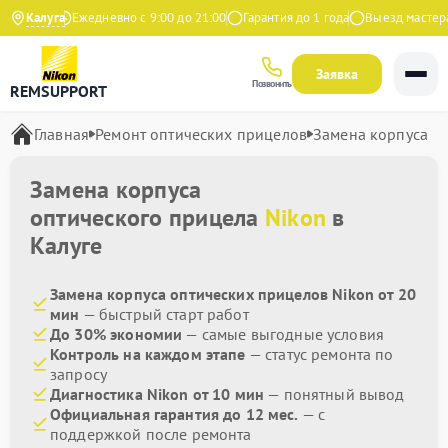
 Яндекс
Калуга
Ежедневно с 9:00 до 21:00
Гарантия до 1 года
Выезд мастера 
Заявка
Позвонить
REMSUPPORT
Главная
Ремонт оптических прицелов
Замена корпуса
Замена корпуса
оптического прицела
Nikon
в
Калуге
Замена корпуса оптических прицелов Nikon от 20
мин
— быстрый старт работ
До 30% экономии
— самые выгодные условия
Контроль на каждом этапе
— статус ремонта по
запросу
Диагностика Nikon от 10 мин
— понятный вывод
Официальная гарантия до 12 мес.
— с
поддержкой после ремонта