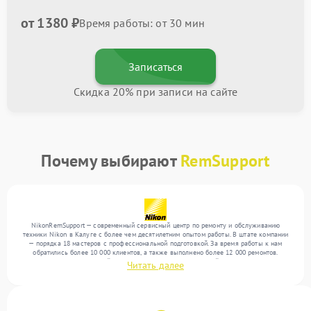
от 1380 ₽
Время работы: от 30 мин
Записаться
Скидка 20% при записи на сайте
Почему выбирают
RemSupport
NikonRemSupport — современный сервисный центр по ремонту и обслуживанию
техники Nikon в Калуге с более чем десятилетним опытом работы. В штате компании
— порядка 18 мастеров с профессиональной подготовкой. За время работы к нам
обратились более 10 000 клиентов, а также выполнено более 12 000 ремонтов.
Ежемесячно в сервисный центр поступает более 300 устройств, включая , , . Мы
Читать далее
работаем с широким спектром неисправностей и обеспечиваем надежный результат
благодаря квалификации мастеров.