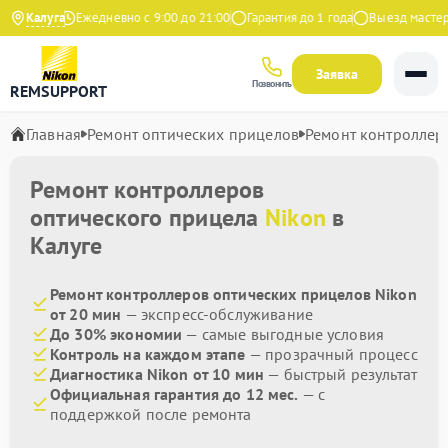
а Яндекс
Калуга
Ежедневно с 9:00 до 21:00
Гарантия до 1 года
Выезд мастера 
Заявка
Позвонить
REMSUPPORT
Главная
Ремонт оптических прицелов
Ремонт контроллер
Ремонт контроллеров
оптического прицела
Nikon
в
Калуге
Ремонт контроллеров оптических прицелов Nikon
от 20 мин
— экспресс-обслуживание
До 30% экономии
— самые выгодные условия
Контроль на каждом этапе
— прозрачный процесс
Диагностика Nikon от 10 мин
— быстрый результат
Официальная гарантия до 12 мес.
— с
поддержкой после ремонта