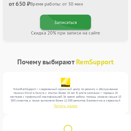
от 650 ₽
Время работы: от 30 мин
Записаться
Скидка 20% при записи на сайте
Почему выбирают
RemSupport
NikonRemSupport — современный сервисный центр по ремонту и обслуживанию
техники Nikon в Калуге с опытом более 10 лет. В штате компании — порядка 18
мастеров с профильной квалификацией. За время работы помощь оказана свыше 10
000 клиентов, а также выполнено более 12 000 ремонтов. Ежемесячно в сервисный
центр поступает более 300 обращений, включая , , . Мы устраняем поломки любой
Читать далее
сложности и предлагаем стабильный уровень сервиса благодаря отлаженным
процессам ремонта.