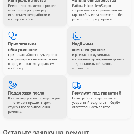
Контроль качества
Чёткие обязательства
Ремонт контроллеров проходит
Работа Nikon RemSupport
многоэтапную проверку —
сопровождается прописанными
исключаем недоработки и
гарантийными условиями — без
повторные сбои.
размытых формулировок.
Приоритетное
Надёжные
обслуживание
комплектующие
При гарантийном случае ремонт
В рамках обслуживания
контроллеров выполняется вне
применяем проверенные детали
очереди — быстро устраняем
— для стабильной работы
проблему.
устройства.
Поддержка после
Результат под гарантией
Консультируем по эксплуатации
Наша работа направлена на
— помогаем продлить срок
уверенный результат — берём
службы после выполнения
ответственность за итог.
ремонта.
Оставьте заявку на ремонт