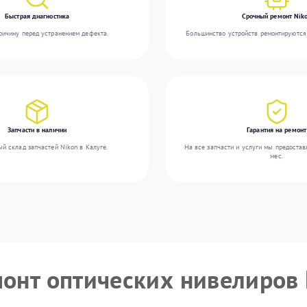
Быстрая диагностика
Срочный ремонт Nik
ичину перед устранением дефекта.
Большинство устройств ремонтируются 
Запчасти в наличии
Гарантия на ремонт
й склад запчастей Nikon в Калуге.
На все запчасти и услуги мы предостав
мес.
монт оптических нивелиров