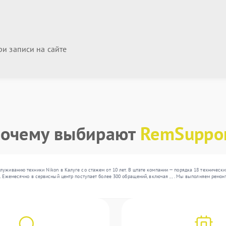
и записи на сайте
очему выбирают
RemSuppo
луживанию техники Nikon в Калуге со стажем от 10 лет. В штате компании — порядка 18 техничес
. Ежемесячно в сервисный центр поступает более 300 обращений, включая , , . Мы выполняем ремо