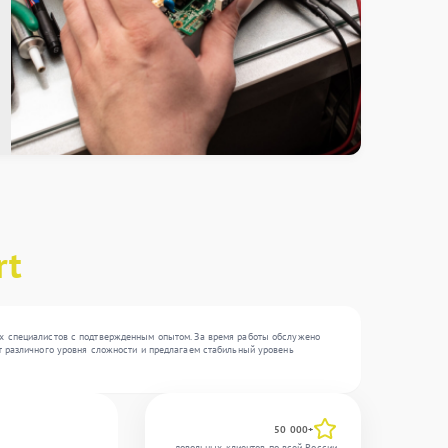
rt
ких специалистов с подтвержденным опытом. За время работы обслужено
нт различного уровня сложности и предлагаем стабильный уровень
50 000+
довольных клиентов по всей России