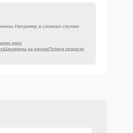
ричины. Например, в сложных случаях
нних линз
нз
Царапины на линзах
Потеря резкости