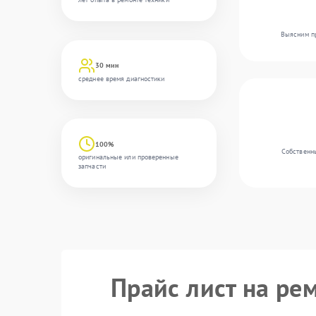
Выясним пр
30 мин
среднее время диагностики
100%
Собственны
оригинальные или проверенные
запчасти
Прайс лист на ре