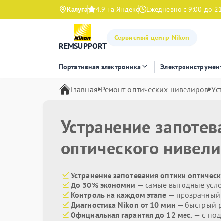
Калуга
4.9 на Яндекс
Ежедневно с 9:00 до 2
Сервисный центр Nikon
REMSUPPORT
Портативная электроника
Электроинструмен
Главная
Ремонт оптических нивелиров
Ус
Устранение запотев
оптического нивел
Устранение запотевания оптики оптическ
До 30% экономии
— самые выгодные усл
Контроль на каждом этапе
— прозрачный
Диагностика Nikon от 10 мин
— быстрый р
Официальная гарантия до 12 мес.
— с под