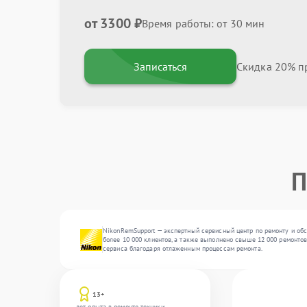
от 3300 ₽
Время работы: от 30 мин
Записаться
Скидка 20% пр
П
NikonRemSupport — экспертный сервисный центр по ремонту и обс
более 10 000 клиентов, а также выполнено свыше 12 000 ремонтов
сервиса благодаря отлаженным процессам ремонта.
13+
лет опыта в ремонте техники