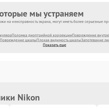
которые мы устраняем
жи на неисправность экрана, могут иметь более серьезные п
куляра
Поломка диоптрийной коррекции
Повреждение внутре
Повреждение шкалы
Плохая видимость шкалы
Запотевание ли
Показать еще
ники Nikon