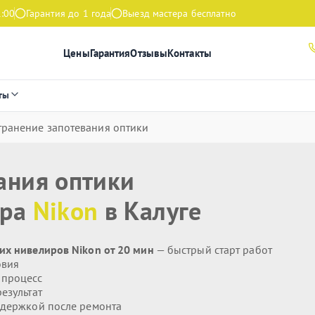
1:00
Гарантия до 1 года
Выезд мастера бесплатно
Цены
Гарантия
Отзывы
Контакты
ты
транение запотевания оптики
ания оптики
ира
Nikon
в Калуге
их нивелиров Nikon от 20 мин
— быстрый старт работ
овия
 процесс
езультат
держкой после ремонта