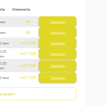
нта
Стоимость
0
Заказать
0
Заказать
3300
0
120
2750
120
2750
2750
0
се услуги