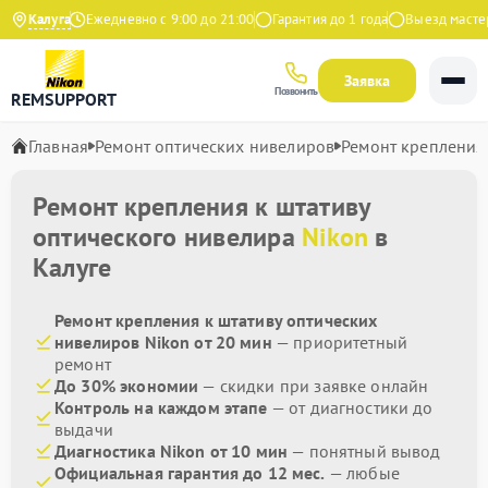
а Яндекс
Калуга
Ежедневно с 9:00 до 21:00
Гарантия до 1 года
Выезд мастера
Заявка
Позвонить
REMSUPPORT
Главная
Ремонт оптических нивелиров
Ремонт крепления 
Ремонт крепления к штативу
оптического нивелира
Nikon
в
Калуге
Ремонт крепления к штативу оптических
нивелиров Nikon от 20 мин
— приоритетный
ремонт
До 30% экономии
— скидки при заявке онлайн
Контроль на каждом этапе
— от диагностики до
выдачи
Диагностика Nikon от 10 мин
— понятный вывод
Официальная гарантия до 12 мес.
— любые