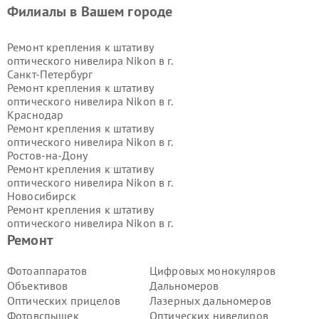
Филиалы в Вашем городе
Ремонт крепления к штативу
оптического нивелира Nikon в г.
Санкт-Петербург
Ремонт крепления к штативу
оптического нивелира Nikon в г.
Краснодар
Ремонт крепления к штативу
оптического нивелира Nikon в г.
Ростов-на-Дону
Ремонт крепления к штативу
оптического нивелира Nikon в г.
Новосибирск
Ремонт крепления к штативу
оптического нивелира Nikon в г.
Екатеринбург
Ремонт
Ремонт крепления к штативу
оптического нивелира Nikon в г.
Фотоаппаратов
Цифровых монокуляров
Казань
Объективов
Дальномеров
Ремонт крепления к штативу
Оптических прицелов
Лазерных дальномеров
оптического нивелира Nikon в г.
Фотовспышек
Оптических нивелиров
Воронеж