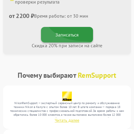
проверки результата
от 2200 ₽
Время работы: от 30 мин
Записаться
Скидка 20% при записи на сайте
Почему выбирают
RemSupport
NikonRemSupport — экспертный сервисный центр по ремонту и обслуживанию
техники Nikon в Калуге с опытом более 10 лет. В штате компании — порядка 18
технических специалистов с профессиональной подготовкой. За время работы к нам
обратились более 10 000 клиентов, а также выполнено выполнено более 12 000
ремонтов. Ежемесячно в сервисный центр поступает более 300 обращений, включая , ,
Читать далее
. Мы устраняем поломки любой сложности и гарантируем высокое качество
обслуживания благодаря опыту команды.