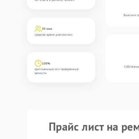
Выясним пр
30 мин
среднее время диагностики
100%
Собственны
оригинальные или проверенные
запчасти
Прайс лист на ре