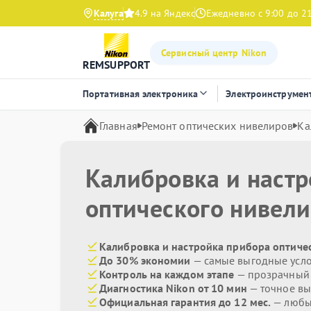
Калуга
4.9 на Яндекс
Ежедневно с 9:00 до 2
Сервисный центр Nikon
REMSUPPORT
Портативная электроника
Электроинструмен
Главная
Ремонт оптических нивелиров
Ка
Калибровка и наст
оптического нивел
Калибровка и настройка прибора оптичес
До 30% экономии
— самые выгодные усл
Контроль на каждом этапе
— прозрачный
Диагностика Nikon от 10 мин
— точное вы
Официальная гарантия до 12 мес.
— любые