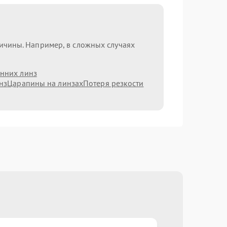
ричины. Например, в сложных случаях
нних линз
нз
Царапины на линзах
Потеря резкости