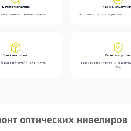
Быстрая диагностика
Срочный ремонт Nik
ичину перед устранением дефекта.
Большинство устройств ремонтируются 
Запчасти в наличии
Гарантия на ремонт
й склад запчастей Nikon в Калуге.
На все запчасти и услуги мы предостав
мес.
монт оптических нивелиров