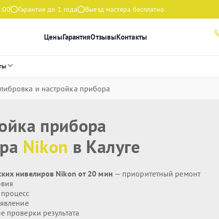
1:00
Гарантия до 1 года
Выезд мастера бесплатно
Цены
Гарантия
Отзывы
Контакты
ты
либровка и настройка прибора
ройка прибора
ира
Nikon
в Калуге
ких нивелиров Nikon от 20 мин
— приоритетный ремонт
овия
 процесс
явление
 проверки результата