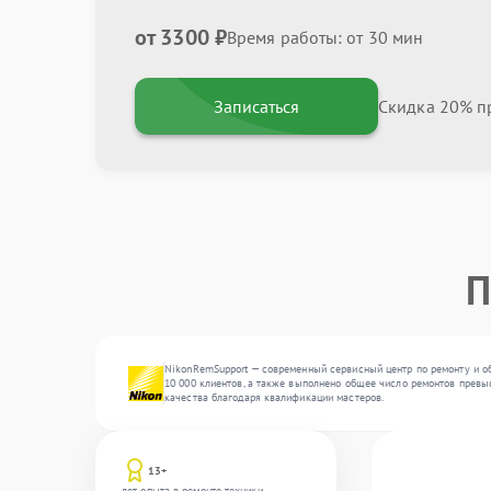
от 3300 ₽
Время работы: от 30 мин
Записаться
Скидка 20% пр
П
NikonRemSupport — современный сервисный центр по ремонту и об
10 000 клиентов, а также выполнено общее число ремонтов превыс
качества благодаря квалификации мастеров.
13+
лет опыта в ремонте техники