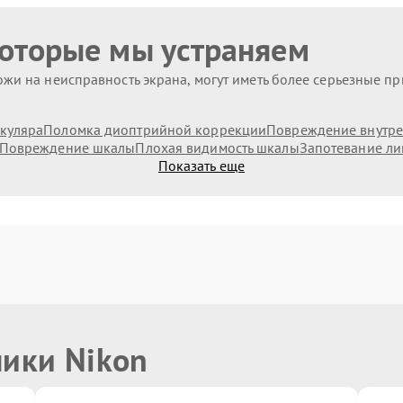
которые мы устраняем
жи на неисправность экрана, могут иметь более серьезные п
куляра
Поломка диоптрийной коррекции
Повреждение внутре
Повреждение шкалы
Плохая видимость шкалы
Запотевание ли
Показать еще
ники Nikon