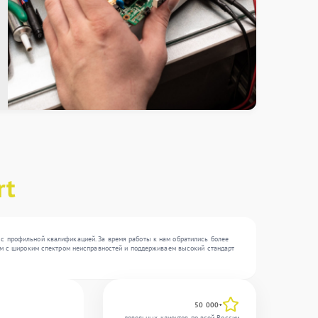
rt
 с профильной квалификацией. За время работы к нам обратились более
таем с широким спектром неисправностей и поддерживаем высокий стандарт
50 000+
довольных клиентов по всей России