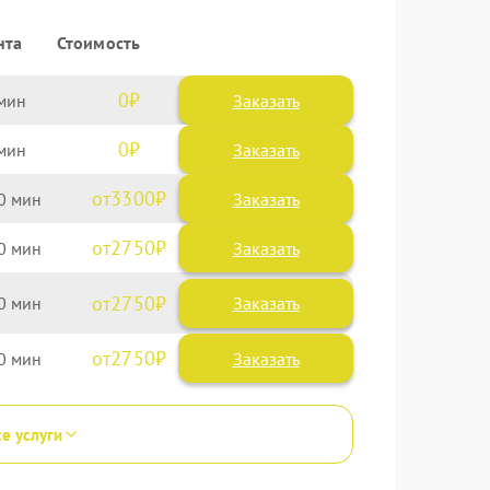
нта
Стоимость
0
Заказать
0
Заказать
3300
0
2750
0
2750
0
2750
0
се услуги