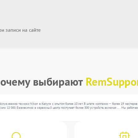
и записи на сайте
очему выбирают
RemSuppo
служиванию техники Nikon в Калуге с опытом более 10 лет. В штате компании — более 19 мастеров
ило 12 000. Ежемесячно в сервисный центр поступает более 300 устройств, включая , , . Мы рабо