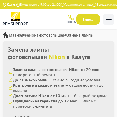
а Яндекс
Калуга
Ежедневно с 9:00 до 21:00
Гарантия до 1 года
Выезд мастера 
Заявка
Позвонить
REMSUPPORT
Главная
Ремонт фотовспышек
Замена лампы
Замена лампы
фотовспышки
Nikon
в Калуге
Замена лампы фотовспышек Nikon от 20 мин
—
приоритетный ремонт
До 30% экономии
— самые выгодные условия
Контроль на каждом этапе
— от диагностики до
выдачи
Диагностика Nikon от 10 мин
— быстрый результат
Официальная гарантия до 12 мес.
— любые
проверки результата