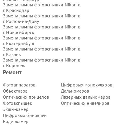
Замена лампы фотовспышки Nikon в
г.
Краснодар
Замена лампы фотовспышки Nikon в
г.
Ростов-на-Дону
Замена лампы фотовспышки Nikon в
г.
Новосибирск
Замена лампы фотовспышки Nikon в
г.
Екатеринбург
Замена лампы фотовспышки Nikon в
г.
Казань
Замена лампы фотовспышки Nikon в
г.
Воронеж
Замена лампы фотовспышки Nikon в
Ремонт
г.
Волгоград
Замена лампы фотовспышки Nikon в
Фотоаппаратов
Цифровых монокуляров
г.
Самара
Объективов
Дальномеров
Замена лампы фотовспышки Nikon в
Оптических прицелов
Лазерных дальномеров
г.
Пермь
Фотовспышек
Оптических нивелиров
Замена лампы фотовспышки Nikon в
Экшн-камер
г.
Красноярск
Замена лампы фотовспышки Nikon в
Цифровых биноклей
г.
Ижевск
Видеокамер
Замена лампы фотовспышки Nikon в