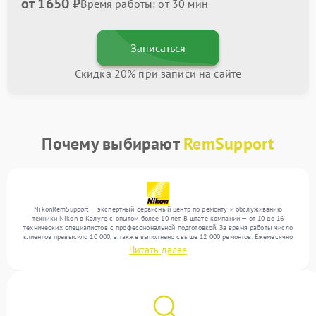
от 1650 ₽
Время работы: от 30 мин
Записаться
Скидка 20% при записи на сайте
Почему выбирают
RemSupport
NikonRemSupport — экспертный сервисный центр по ремонту и обслуживанию
техники Nikon в Калуге с опытом более 10 лет. В штате компании — от 10 до 16
технических специалистов с профессиональной подготовкой. За время работы число
клиентов превысило 10 000, а также выполнено свыше 12 000 ремонтов. Ежемесячно
в сервисный центр поступает свыше 300 единиц техники, включая , , . Мы устраняем
Читать далее
поломки любой сложности и обеспечиваем надежный результат благодаря
использованию современного оборудования.