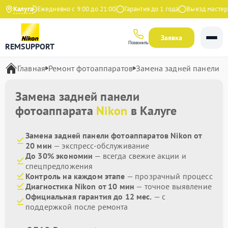
а Яндекс
Калуга
Ежедневно с 9:00 до 21:00
Гарантия до 1 года
Выезд мастера 
Заявка
Позвонить
REMSUPPORT
Главная
Ремонт фотоаппаратов
Замена задней панели
Замена задней панели
фотоаппарата
Nikon
в Калуге
Замена задней панели фотоаппаратов Nikon от
20 мин
— экспресс-обслуживание
До 30% экономии
— всегда свежие акции и
спецпредложения
Контроль на каждом этапе
— прозрачный процесс
Диагностика Nikon от 10 мин
— точное выявление
Официальная гарантия до 12 мес.
— с
поддержкой после ремонта