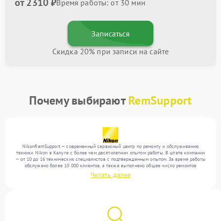
от 2310 ₽
Время работы: от 30 мин
Записаться
Скидка 20% при записи на сайте
Почему выбирают
RemSupport
NikonRemSupport — современный сервисный центр по ремонту и обслуживанию
техники Nikon в Калуге с более чем десятилетним опытом работы. В штате компании
— от 10 до 16 технических специалистов с подтвержденным опытом. За время работы
обслужено более 10 000 клиентов, а также выполнено общее число ремонтов
превысило 12 000. Ежемесячно в сервисный центр поступает свыше 300 единиц
Читать далее
техники, включая , , . Мы выполняем ремонт различного уровня сложности и
обеспечиваем надежный результат благодаря квалификации мастеров.