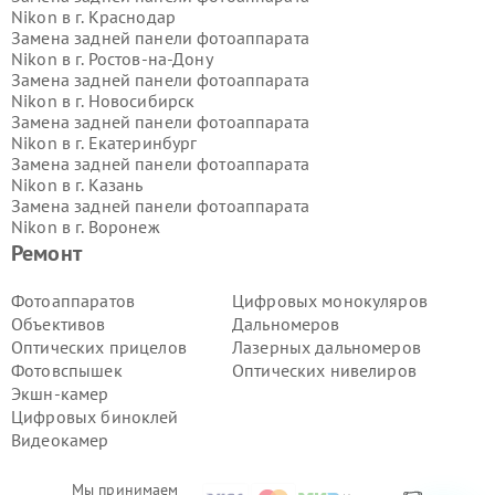
Nikon в г.
Краснодар
Замена задней панели фотоаппарата
Nikon в г.
Ростов-на-Дону
Замена задней панели фотоаппарата
Nikon в г.
Новосибирск
Замена задней панели фотоаппарата
Nikon в г.
Екатеринбург
Замена задней панели фотоаппарата
Nikon в г.
Казань
Замена задней панели фотоаппарата
Nikon в г.
Воронеж
Замена задней панели фотоаппарата
Ремонт
Nikon в г.
Волгоград
Замена задней панели фотоаппарата
Фотоаппаратов
Цифровых монокуляров
Nikon в г.
Самара
Объективов
Дальномеров
Замена задней панели фотоаппарата
Оптических прицелов
Лазерных дальномеров
Nikon в г.
Пермь
Фотовспышек
Оптических нивелиров
Замена задней панели фотоаппарата
Экшн-камер
Nikon в г.
Красноярск
Замена задней панели фотоаппарата
Цифровых биноклей
Nikon в г.
Ижевск
Видеокамер
Замена задней панели фотоаппарата
Nikon в г.
Челябинск
Мы принимаем