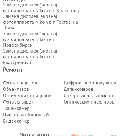
Замена дисплея (экрана)
фотоаппарата Nikon в г.
Краснодар
Замена дисплея (экрана)
фотоаппарата Nikon в г.
Ростов-на-
Дону
Замена дисплея (экрана)
фотоаппарата Nikon в г.
Новосибирск
Замена дисплея (экрана)
фотоаппарата Nikon в г.
Екатеринбург
Замена дисплея (экрана)
Ремонт
фотоаппарата Nikon в г.
Казань
Замена дисплея (экрана)
Фотоаппаратов
Цифровых монокуляров
фотоаппарата Nikon в г.
Воронеж
Объективов
Дальномеров
Замена дисплея (экрана)
Оптических прицелов
Лазерных дальномеров
фотоаппарата Nikon в г.
Волгоград
Фотовспышек
Оптических нивелиров
Замена дисплея (экрана)
Экшн-камер
фотоаппарата Nikon в г.
Самара
Замена дисплея (экрана)
Цифровых биноклей
фотоаппарата Nikon в г.
Пермь
Видеокамер
Замена дисплея (экрана)
фотоаппарата Nikon в г.
Красноярск
Мы принимаем