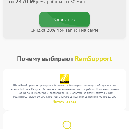
от 2420 ₽
Время работы: от 30 мин
Записаться
Скидка 20% при записи на сайте
Почему выбирают
RemSupport
NikonRemSupport — проверенный сервисный центр по ремонту и обслуживанию
техники Nikon в Калуге с более чем десятилетним опытом работы. В штате компании
— от 10 до 16 мастеров с подтвержденным опытом. За время работы к нам
обратились более 10 000 клиентов, а также выполнено выполнено более 12 000
ремонтов. Ежемесячно в сервисный центр поступает от 300 устройств, включая , , . Мы
Читать далее
беремся за задачи любой сложности и гарантируем высокое качество обслуживания
благодаря квалификации мастеров.