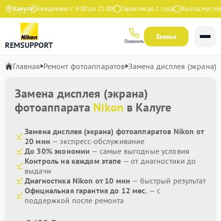
а Яндекс
Калуга
Ежедневно с 9:00 до 21:00
Гарантия до 1 года
Выезд мастера 
Заявка
Позвонить
REMSUPPORT
Главная
Ремонт фотоаппаратов
Замена дисплея (экрана)
Замена дисплея (экрана)
фотоаппарата
Nikon
в Калуге
Замена дисплея (экрана) фотоаппаратов Nikon от
20 мин
— экспресс-обслуживание
До 30% экономии
— самые выгодные условия
Контроль на каждом этапе
— от диагностики до
выдачи
Диагностика Nikon от 10 мин
— быстрый результат
Официальная гарантия до 12 мес.
— с
поддержкой после ремонта