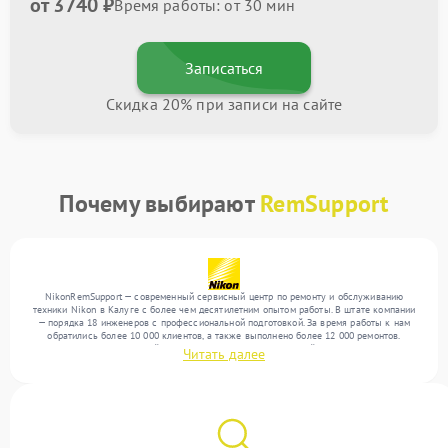
от 3740 ₽
Время работы: от 30 мин
Записаться
Скидка 20% при записи на сайте
Почему выбирают
RemSupport
NikonRemSupport — современный сервисный центр по ремонту и обслуживанию
техники Nikon в Калуге с более чем десятилетним опытом работы. В штате компании
— порядка 18 инженеров с профессиональной подготовкой. За время работы к нам
обратились более 10 000 клиентов, а также выполнено более 12 000 ремонтов.
Ежемесячно в сервисный центр поступает более 300 устройств, включая , , . Мы
Читать далее
устраняем поломки любой сложности и предлагаем стабильный уровень сервиса
благодаря отлаженным процессам ремонта.