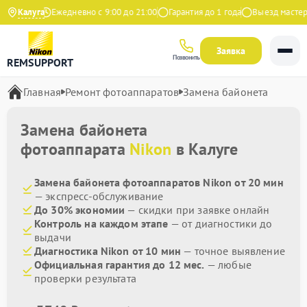
а Яндекс
Калуга
Ежедневно с 9:00 до 21:00
Гарантия до 1 года
Выезд мастера 
Заявка
Позвонить
REMSUPPORT
Главная
Ремонт фотоаппаратов
Замена байонета
Замена байонета
фотоаппарата
Nikon
в Калуге
Замена байонета фотоаппаратов Nikon от 20 мин
— экспресс-обслуживание
До 30% экономии
— скидки при заявке онлайн
Контроль на каждом этапе
— от диагностики до
выдачи
Диагностика Nikon от 10 мин
— точное выявление
Официальная гарантия до 12 мес.
— любые
проверки результата