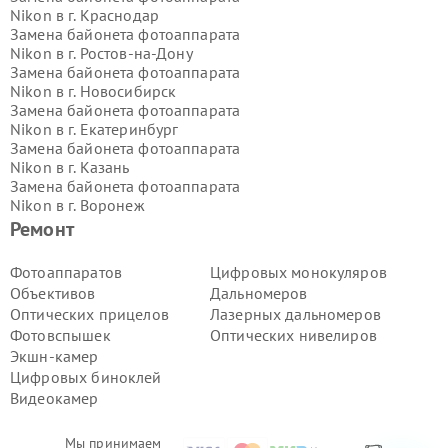
Nikon в г.
Краснодар
Замена байонета фотоаппарата
Nikon в г.
Ростов-на-Дону
Замена байонета фотоаппарата
Nikon в г.
Новосибирск
Замена байонета фотоаппарата
Nikon в г.
Екатеринбург
Замена байонета фотоаппарата
Nikon в г.
Казань
Замена байонета фотоаппарата
Nikon в г.
Воронеж
Замена байонета фотоаппарата
Ремонт
Nikon в г.
Волгоград
Замена байонета фотоаппарата
Фотоаппаратов
Цифровых монокуляров
Nikon в г.
Самара
Объективов
Дальномеров
Замена байонета фотоаппарата
Оптических прицелов
Лазерных дальномеров
Nikon в г.
Пермь
Фотовспышек
Оптических нивелиров
Замена байонета фотоаппарата
Экшн-камер
Nikon в г.
Красноярск
Замена байонета фотоаппарата
Цифровых биноклей
Nikon в г.
Ижевск
Видеокамер
Замена байонета фотоаппарата
Nikon в г.
Челябинск
Мы принимаем