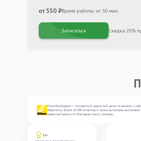
от 550 ₽
Время работы: от 30 мин
Записаться
Скидка 20% пр
П
NikonRemSupport — экспертный сервисный центр по ремонту и обс
обратились более 10 000 клиентов, а также выполнено выполнено 
надежный результат благодаря опыту команды.
13+
лет опыта в ремонте техники