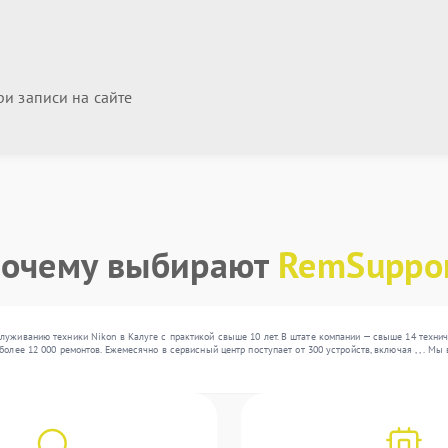
и записи на сайте
очему выбирают
RemSuppo
луживанию техники Nikon в Калуге с практикой свыше 10 лет. В штате компании — свыше 14 техни
более 12 000 ремонтов. Ежемесячно в сервисный центр поступает от 300 устройств, включая , , . М