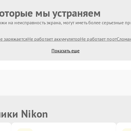
которые мы устраняем
жи на неисправность экрана, могут иметь более серьезные п
е заряжается
Не работает аккумулятор
Не работает порт
Слома
Показать еще
ники Nikon