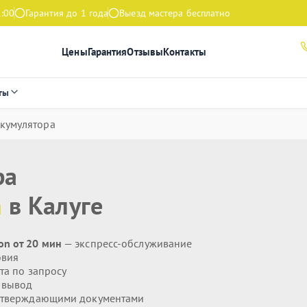
1:00
Гарантия до 1 года
Выезд мастера бесплатно
Цены
Гарантия
Отзывы
Контакты
ты
кумулятора
ра
n
в Калуге
on от 20 мин
— экспресс-обслуживание
овия
та по запросу
 вывод
дтверждающими документами