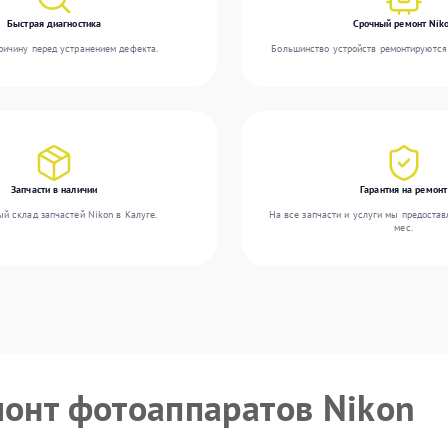
Быстрая диагностика
Срочный ремонт Nik
ичину перед устранением дефекта.
Большинство устройств ремонтируются 
Запчасти в наличии
Гарантия на ремонт
й склад запчастей Nikon в Калуге.
На все запчасти и услуги мы предостав
мес.
монт фотоаппаратов Nikon