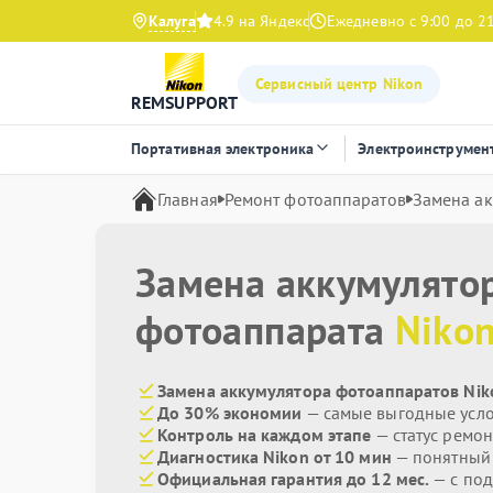
Калуга
4.9 на Яндекс
Ежедневно с 9:00 до 2
Сервисный центр Nikon
REMSUPPORT
Портативная электроника
Электроинструмен
Главная
Ремонт фотоаппаратов
Замена ак
Замена аккумулято
фотоаппарата
Niko
Замена аккумулятора фотоаппаратов Nik
До 30% экономии
— самые выгодные усл
Контроль на каждом этапе
— статус ремон
Диагностика Nikon от 10 мин
— понятный
Официальная гарантия до 12 мес.
— с по