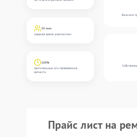
Выясним пр
30 мин
среднее время диагностики
100%
Собственны
оригинальные или проверенные
запчасти
Прайс лист на ре