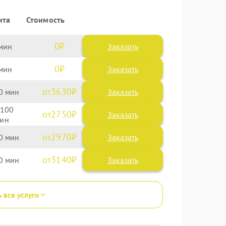
нта
Стоимость
0
Заказать
0
Заказать
3630
0
100
2750
2970
0
3140
0
ь все услуги