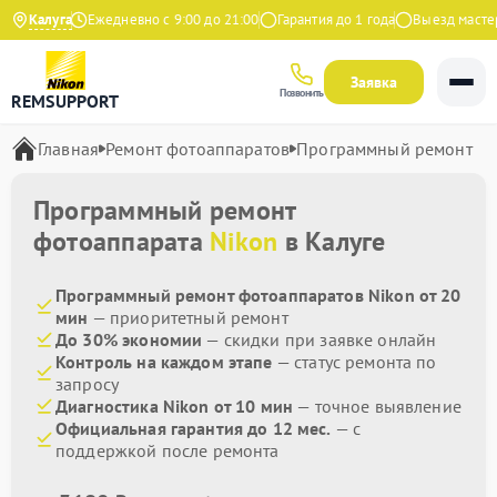
а Яндекс
Калуга
Ежедневно с 9:00 до 21:00
Гарантия до 1 года
Выезд мастера
Заявка
Позвонить
REMSUPPORT
Главная
Ремонт фотоаппаратов
Программный ремонт
Программный ремонт
фотоаппарата
Nikon
в Калуге
Программный ремонт фотоаппаратов Nikon от 20
мин
— приоритетный ремонт
До 30% экономии
— скидки при заявке онлайн
Контроль на каждом этапе
— статус ремонта по
запросу
Диагностика Nikon от 10 мин
— точное выявление
Официальная гарантия до 12 мес.
— с
поддержкой после ремонта