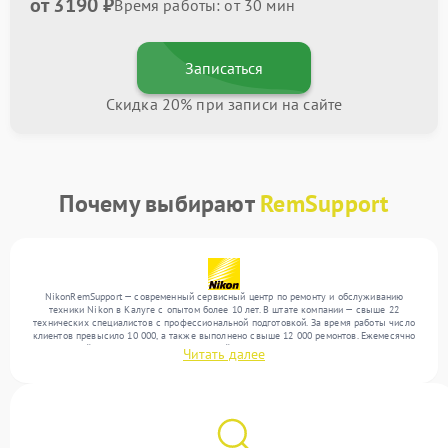
от 3190 ₽
Время работы: от 30 мин
Записаться
Скидка 20% при записи на сайте
Почему выбирают
RemSupport
NikonRemSupport — современный сервисный центр по ремонту и обслуживанию
техники Nikon в Калуге с опытом более 10 лет. В штате компании — свыше 22
технических специалистов с профессиональной подготовкой. За время работы число
клиентов превысило 10 000, а также выполнено свыше 12 000 ремонтов. Ежемесячно
в сервисный центр поступает от 300 устройств, включая , , . Мы работаем с широким
Читать далее
спектром неисправностей и поддерживаем высокий стандарт качества благодаря
опыту команды.