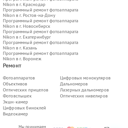
Nikon в г.
Краснодар
Программный ремонт фотоаппарата
Nikon в г.
Ростов-на-Дону
Программный ремонт фотоаппарата
Nikon в г.
Новосибирск
Программный ремонт фотоаппарата
Nikon в г.
Екатеринбург
Программный ремонт фотоаппарата
Nikon в г.
Казань
Программный ремонт фотоаппарата
Nikon в г.
Воронеж
Программный ремонт фотоаппарата
Ремонт
Nikon в г.
Волгоград
Программный ремонт фотоаппарата
Фотоаппаратов
Цифровых монокуляров
Nikon в г.
Самара
Объективов
Дальномеров
Программный ремонт фотоаппарата
Оптических прицелов
Лазерных дальномеров
Nikon в г.
Пермь
Фотовспышек
Оптических нивелиров
Программный ремонт фотоаппарата
Экшн-камер
Nikon в г.
Красноярск
Программный ремонт фотоаппарата
Цифровых биноклей
Nikon в г.
Ижевск
Видеокамер
Программный ремонт фотоаппарата
Nikon в г.
Челябинск
Мы принимаем