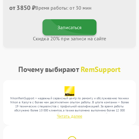
от 3850 ₽
Время работы: от 30 мин
Записаться
Скидка 20% при записи на сайте
Почему выбирают
RemSupport
NikonRemSupport — надежный сервисный центр по ремонту и обслуживанию техники
Nikon в Калуге с более чем десятилетним опытом работы. В штате компании — более
19 технических специалистов с профильной квалификацией. За время работы
обслужено более 10 000 клиентов, а также выполнено выполнено более 12 000
ремонтов. Ежемесячно в сервисный центр поступает более 300 устройств, включая , , .
Читать далее
Мы беремся за задачи любой сложности и предлагаем стабильный уровень сервиса
благодаря использованию современного оборудования.