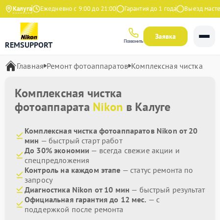
на Яндекс
Калуга
Ежедневно с 9:00 до 21:00
Гарантия до 1 года
Выезд мастера
Заявка
Позвонить
REMSUPPORT
Главная
Ремонт фотоаппаратов
Комплексная чистка
Комплексная чистка
фотоаппарата
Nikon
в Калуге
Комплексная чистка фотоаппаратов Nikon от 20
мин
— быстрый старт работ
До 30% экономии
— всегда свежие акции и
спецпредложения
Контроль на каждом этапе
— статус ремонта по
запросу
Диагностика Nikon от 10 мин
— быстрый результат
Официальная гарантия до 12 мес.
— с
поддержкой после ремонта