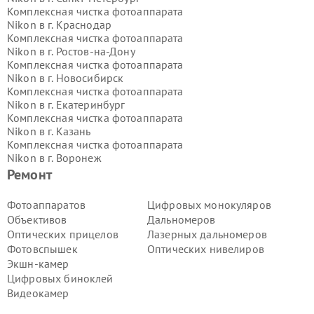
Комплексная чистка фотоаппарата
Nikon в г.
Краснодар
Комплексная чистка фотоаппарата
Nikon в г.
Ростов-на-Дону
Комплексная чистка фотоаппарата
Nikon в г.
Новосибирск
Комплексная чистка фотоаппарата
Nikon в г.
Екатеринбург
Комплексная чистка фотоаппарата
Nikon в г.
Казань
Комплексная чистка фотоаппарата
Nikon в г.
Воронеж
Комплексная чистка фотоаппарата
Ремонт
Nikon в г.
Волгоград
Комплексная чистка фотоаппарата
Фотоаппаратов
Цифровых монокуляров
Nikon в г.
Самара
Объективов
Дальномеров
Комплексная чистка фотоаппарата
Оптических прицелов
Лазерных дальномеров
Nikon в г.
Пермь
Фотовспышек
Оптических нивелиров
Комплексная чистка фотоаппарата
Экшн-камер
Nikon в г.
Красноярск
Комплексная чистка фотоаппарата
Цифровых биноклей
Nikon в г.
Ижевск
Видеокамер
Комплексная чистка фотоаппарата