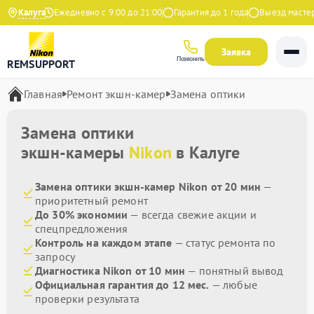
а Яндекс
Калуга
Ежедневно с 9:00 до 21:00
Гарантия до 1 года
Выезд мастера 
Заявка
Позвонить
REMSUPPORT
Главная
Ремонт экшн-камер
Замена оптики
Замена оптики
экшн-камеры
Nikon
в Калуге
Замена оптики экшн-камер Nikon от 20 мин
—
приоритетный ремонт
До 30% экономии
— всегда свежие акции и
спецпредложения
Контроль на каждом этапе
— статус ремонта по
запросу
Диагностика Nikon от 10 мин
— понятный вывод
Официальная гарантия до 12 мес.
— любые
проверки результата