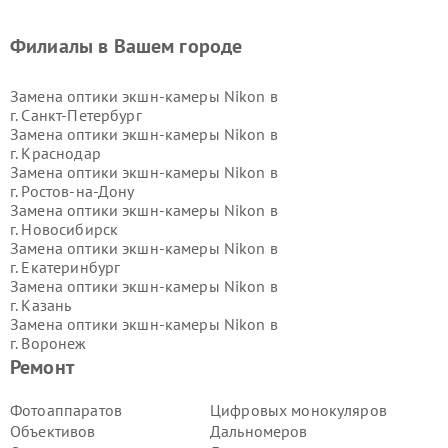
Филиалы в Вашем городе
Замена оптики экшн-камеры Nikon в
г.
Санкт-Петербург
Замена оптики экшн-камеры Nikon в
г.
Краснодар
Замена оптики экшн-камеры Nikon в
г.
Ростов-на-Дону
Замена оптики экшн-камеры Nikon в
г.
Новосибирск
Замена оптики экшн-камеры Nikon в
г.
Екатеринбург
Замена оптики экшн-камеры Nikon в
г.
Казань
Замена оптики экшн-камеры Nikon в
г.
Воронеж
Замена оптики экшн-камеры Nikon в
Ремонт
г.
Волгоград
Замена оптики экшн-камеры Nikon в
Фотоаппаратов
Цифровых монокуляров
г.
Самара
Объективов
Дальномеров
Замена оптики экшн-камеры Nikon в