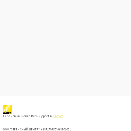
Сервисный центр RemSupport в
Калуге
ООО "СЕРВИСНЫЙ ЦЕНТР"* 6685170650*668501001