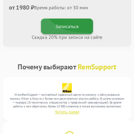
от 1980 ₽
Время работы: от 30 мин
Записаться
Скидка 20% при записи на сайте
Почему выбирают
RemSupport
NikonRemSupport — экспертный сервисный центр по ремонту и обслуживанию
техники Nikon в Калуге с более чем десятилетним опытом работы. В штате компании
— порядка 18 технических специалистов с профильной квалификацией. За время
работы к нам обратились более 10 000 клиентов, а также выполнено выполнено
более 12 000 ремонтов. Ежемесячно в сервисный центр поступает более 300
Читать далее
устройств, включая , , . Мы устраняем поломки любой сложности и обеспечиваем
надежный результат благодаря опыту команды.