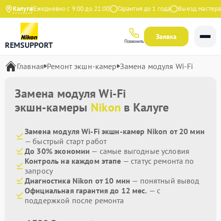
 Яндекс
Калуга
Ежедневно с 9:00 до 21:00
Гарантия до 1 года
Выезд мастера б
Заявка
Позвонить
REMSUPPORT
Главная
Ремонт экшн-камер
Замена модуля Wi-Fi
Замена модуля Wi-Fi
экшн-камеры
Nikon
в Калуге
Замена модуля Wi-Fi экшн-камер Nikon от 20 мин
— быстрый старт работ
До 30% экономии
— самые выгодные условия
Контроль на каждом этапе
— статус ремонта по
запросу
Диагностика Nikon от 10 мин
— понятный вывод
Официальная гарантия до 12 мес.
— с
поддержкой после ремонта