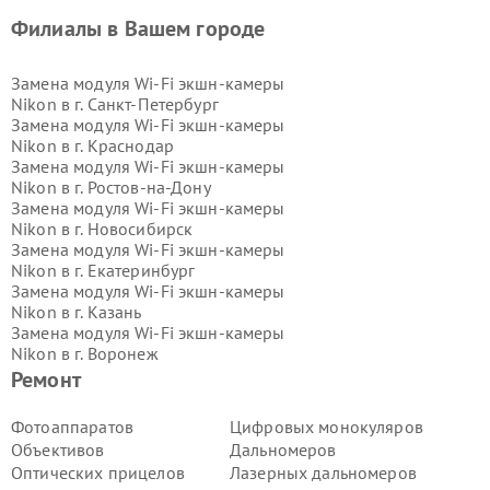
Филиалы в Вашем городе
Замена модуля Wi-Fi экшн-камеры
Nikon в г.
Санкт-Петербург
Замена модуля Wi-Fi экшн-камеры
Nikon в г.
Краснодар
Замена модуля Wi-Fi экшн-камеры
Nikon в г.
Ростов-на-Дону
Замена модуля Wi-Fi экшн-камеры
Nikon в г.
Новосибирск
Замена модуля Wi-Fi экшн-камеры
Nikon в г.
Екатеринбург
Замена модуля Wi-Fi экшн-камеры
Nikon в г.
Казань
Замена модуля Wi-Fi экшн-камеры
Nikon в г.
Воронеж
Замена модуля Wi-Fi экшн-камеры
Ремонт
Nikon в г.
Волгоград
Замена модуля Wi-Fi экшн-камеры
Фотоаппаратов
Цифровых монокуляров
Nikon в г.
Самара
Объективов
Дальномеров
Замена модуля Wi-Fi экшн-камеры
Оптических прицелов
Лазерных дальномеров
Nikon в г.
Пермь