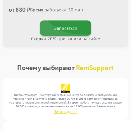
от 880 ₽
Время работы: от 30 мин
Записаться
Скидка 20% при записи на сайте
Почему выбирают
RemSupport
NikonRemSupport — экспертный сервисный центр по ремонту и обслуживанию
техники Nikon в Калуге с опытом более 10 лет. В штате компании — порядка 18
мастеров с профессиональной подготовкой. За время работы помощь оказана свыше
10 000 клиентов, а также выполнено свыше 12 000 ремонтов. Ежемесячно в
сервисный центр поступает более 300 обращений, включая , , . Мы беремся за задачи
Читать далее
любой сложности и гарантируем высокое качество обслуживания благодаря
отлаженным процессам ремонта.