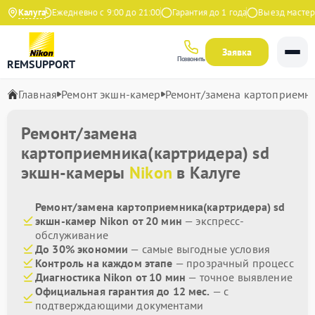
а Яндекс
Калуга
Ежедневно с 9:00 до 21:00
Гарантия до 1 года
Выезд мастера 
Заявка
Позвонить
REMSUPPORT
Главная
Ремонт экшн-камер
Ремонт/замена картоприемни
Ремонт/замена
картоприемника(картридера) sd
экшн-камеры
Nikon
в Калуге
Ремонт/замена картоприемника(картридера) sd
экшн-камер Nikon от 20 мин
— экспресс-
обслуживание
До 30% экономии
— самые выгодные условия
Контроль на каждом этапе
— прозрачный процесс
Диагностика Nikon от 10 мин
— точное выявление
Официальная гарантия до 12 мес.
— с
подтверждающими документами