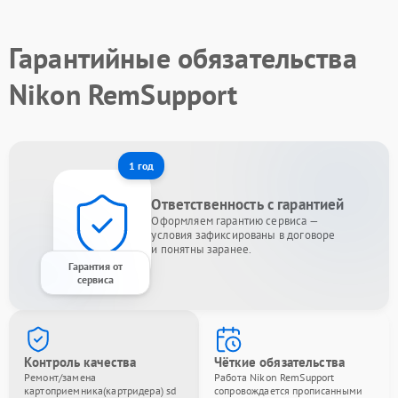
Гарантийные обязательства
Nikon RemSupport
1 год
Ответственность с гарантией
Оформляем гарантию сервиса —
условия зафиксированы в договоре
и понятны заранее.
Гарантия от
сервиса
Контроль качества
Чёткие обязательства
Ремонт/замена
Работа Nikon RemSupport
картоприемника(картридера) sd
сопровождается прописанными