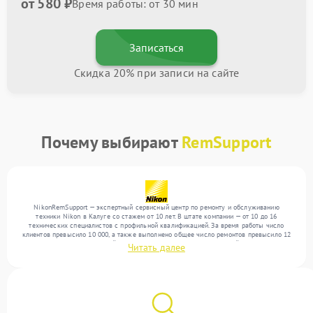
от 580 ₽
Время работы: от 30 мин
Записаться
Скидка 20% при записи на сайте
Почему выбирают
RemSupport
NikonRemSupport — экспертный сервисный центр по ремонту и обслуживанию
техники Nikon в Калуге со стажем от 10 лет. В штате компании — от 10 до 16
технических специалистов с профильной квалификацией. За время работы число
клиентов превысило 10 000, а также выполнено общее число ремонтов превысило 12
000. Ежемесячно в сервисный центр поступает более 300 обращений, включая , , . Мы
Читать далее
выполняем ремонт различного уровня сложности и гарантируем высокое качество
обслуживания благодаря использованию современного оборудования.