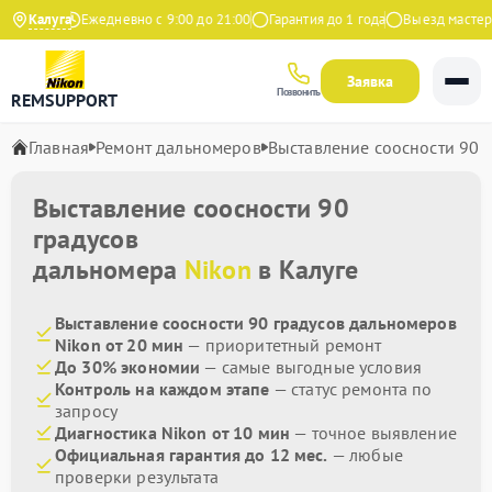
 Яндекс
Калуга
Ежедневно с 9:00 до 21:00
Гарантия до 1 года
Выезд мастера 
Заявка
Позвонить
REMSUPPORT
Главная
Ремонт дальномеров
Выставление соосности 90 
Выставление соосности 90
градусов
дальномера
Nikon
в Калуге
Выставление соосности 90 градусов дальномеров
Nikon от 20 мин
— приоритетный ремонт
До 30% экономии
— самые выгодные условия
Контроль на каждом этапе
— статус ремонта по
запросу
Диагностика Nikon от 10 мин
— точное выявление
Официальная гарантия до 12 мес.
— любые
проверки результата