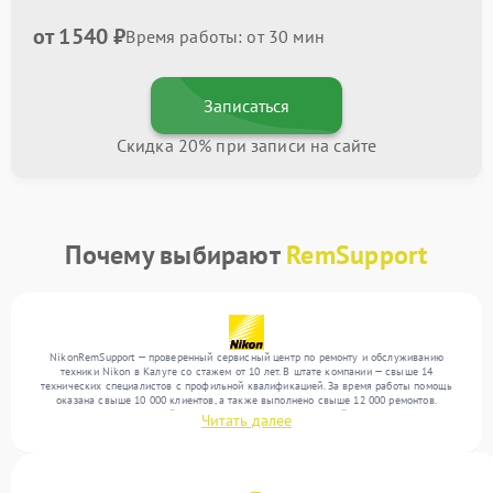
от 1540 ₽
Время работы: от 30 мин
Записаться
Скидка 20% при записи на сайте
Почему выбирают
RemSupport
NikonRemSupport — проверенный сервисный центр по ремонту и обслуживанию
техники Nikon в Калуге со стажем от 10 лет. В штате компании — свыше 14
технических специалистов с профильной квалификацией. За время работы помощь
оказана свыше 10 000 клиентов, а также выполнено свыше 12 000 ремонтов.
Ежемесячно в сервисный центр поступает более 300 устройств, включая , , . Мы
Читать далее
работаем с широким спектром неисправностей и поддерживаем высокий стандарт
качества благодаря использованию современного оборудования.