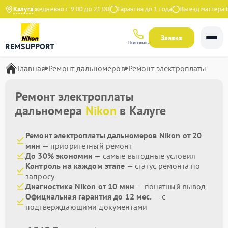
ндекс
Калуга
Ежедневно с 9:00 до 21:00
Гарантия до 1 года
Выезд мастера бе
Заявка
Позвонить
REMSUPPORT
Главная
Ремонт дальномеров
Ремонт электроплаты
Ремонт электроплаты
дальномера
Nikon
в Калуге
Ремонт электроплаты дальномеров Nikon от 20
мин
— приоритетный ремонт
До 30% экономии
— самые выгодные условия
Контроль на каждом этапе
— статус ремонта по
запросу
Диагностика Nikon от 10 мин
— понятный вывод
Официальная гарантия до 12 мес.
— с
подтверждающими документами