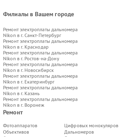
Филиалы в Вашем городе
Ремонт электроплаты дальномера
Nikon в г.
Санкт-Петербург
Ремонт электроплаты дальномера
Nikon в г.
Краснодар
Ремонт электроплаты дальномера
Nikon в г.
Ростов-на-Дону
Ремонт электроплаты дальномера
Nikon в г.
Новосибирск
Ремонт электроплаты дальномера
Nikon в г.
Екатеринбург
Ремонт электроплаты дальномера
Nikon в г.
Казань
Ремонт электроплаты дальномера
Nikon в г.
Воронеж
Ремонт электроплаты дальномера
Ремонт
Nikon в г.
Волгоград
Ремонт электроплаты дальномера
Фотоаппаратов
Цифровых монокуляров
Nikon в г.
Самара
Объективов
Дальномеров
Ремонт электроплаты дальномера