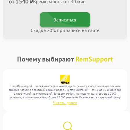
от 1540 ₽
Время работы: от 30 мин
Записаться
Скидка 20% при записи на сайте
Почему выбирают
RemSupport
NikonRemSupport — надежный сервисный центр по ремонту и обслуживанию техники
Nikon в Калуге с практикой свыше 10 лет. В штате компании — от 10 до 16 инженеров
с профильной квалификацией. За время работы помощь оказана свыше 10 000
клиентов, а также выполнено более 12 000 ремонтов. Ежемесячно в сервисный центр
поступает свыше 300 единиц техники, включая , , . Мы устраняем поломки любой
Читать далее
сложности и предлагаем стабильный уровень сервиса благодаря использованию
современного оборудования.