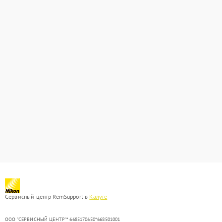
Сервисный центр RemSupport в
Калуге
ООО "СЕРВИСНЫЙ ЦЕНТР"* 6685170650*668501001