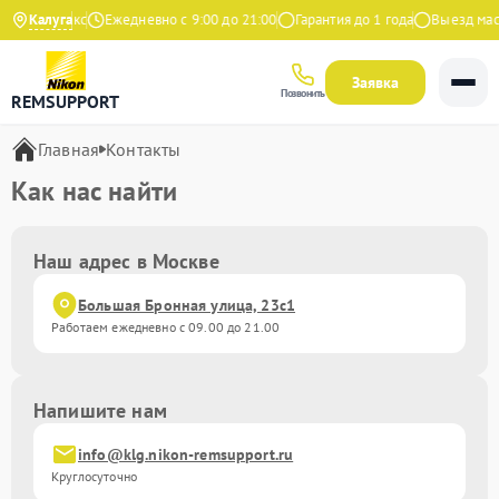
.9 на Яндекс
Калуга
Ежедневно с 9:00 до 21:00
Гарантия до 1 года
Выезд маст
Заявка
Позвонить
REMSUPPORT
Главная
Контакты
Как нас найти
Наш адрес в Москве
Большая Бронная улица, 23с1
Работаем ежедневно с 09.00 до 21.00
Напишите нам
info@klg.nikon-remsupport.ru
Круглосуточно