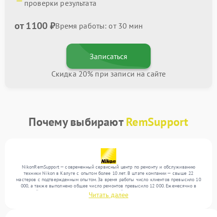
проверки результата
от 1100 ₽
Время работы: от 30 мин
Записаться
Скидка 20% при записи на сайте
Почему выбирают
RemSupport
NikonRemSupport — современный сервисный центр по ремонту и обслуживанию
техники Nikon в Калуге с опытом более 10 лет. В штате компании — свыше 22
мастеров с подтвержденным опытом. За время работы число клиентов превысило 10
000, а также выполнено общее число ремонтов превысило 12 000. Ежемесячно в
сервисный центр поступает более 300 обращений, включая , , . Мы устраняем поломки
Читать далее
любой сложности и поддерживаем высокий стандарт качества благодаря опыту
команды.