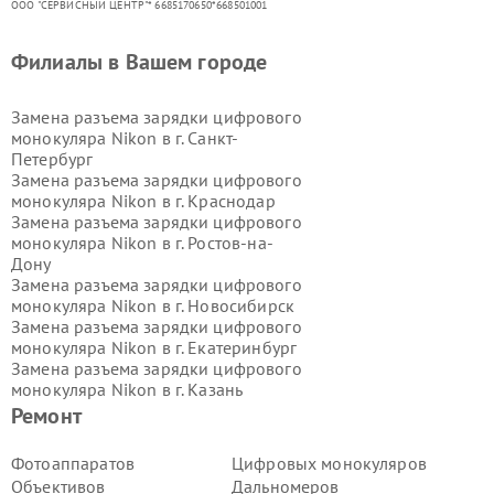
ООО "СЕРВИСНЫЙ ЦЕНТР"* 6685170650*668501001
Филиалы в Вашем городе
Замена разъема зарядки цифрового
монокуляра Nikon в г.
Санкт-
Петербург
Замена разъема зарядки цифрового
монокуляра Nikon в г.
Краснодар
Замена разъема зарядки цифрового
монокуляра Nikon в г.
Ростов-на-
Дону
Замена разъема зарядки цифрового
монокуляра Nikon в г.
Новосибирск
Замена разъема зарядки цифрового
монокуляра Nikon в г.
Екатеринбург
Замена разъема зарядки цифрового
монокуляра Nikon в г.
Казань
Замена разъема зарядки цифрового
Ремонт
монокуляра Nikon в г.
Воронеж
Замена разъема зарядки цифрового
Фотоаппаратов
Цифровых монокуляров
монокуляра Nikon в г.
Волгоград
Объективов
Дальномеров