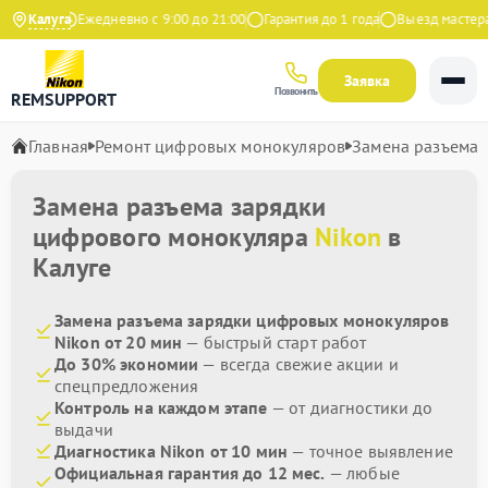
 Яндекс
Калуга
Ежедневно с 9:00 до 21:00
Гарантия до 1 года
Выезд мастера б
Заявка
Позвонить
REMSUPPORT
Главная
Ремонт цифровых монокуляров
Замена разъема 
Замена разъема зарядки
цифрового монокуляра
Nikon
в
Калуге
Замена разъема зарядки цифровых монокуляров
Nikon от 20 мин
— быстрый старт работ
До 30% экономии
— всегда свежие акции и
спецпредложения
Контроль на каждом этапе
— от диагностики до
выдачи
Диагностика Nikon от 10 мин
— точное выявление
Официальная гарантия до 12 мес.
— любые