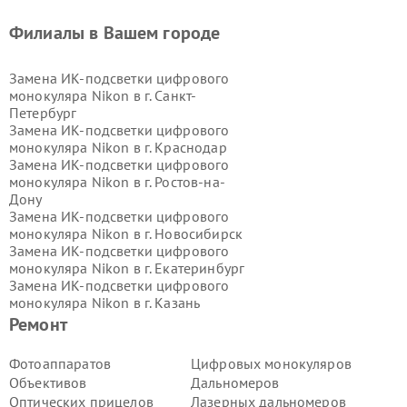
Филиалы в Вашем городе
Замена ИК-подсветки цифрового
монокуляра Nikon в г.
Санкт-
Петербург
Замена ИК-подсветки цифрового
монокуляра Nikon в г.
Краснодар
Замена ИК-подсветки цифрового
монокуляра Nikon в г.
Ростов-на-
Дону
Замена ИК-подсветки цифрового
монокуляра Nikon в г.
Новосибирск
Замена ИК-подсветки цифрового
монокуляра Nikon в г.
Екатеринбург
Замена ИК-подсветки цифрового
монокуляра Nikon в г.
Казань
Замена ИК-подсветки цифрового
Ремонт
монокуляра Nikon в г.
Воронеж
Замена ИК-подсветки цифрового
Фотоаппаратов
Цифровых монокуляров
монокуляра Nikon в г.
Волгоград
Объективов
Дальномеров
Замена ИК-подсветки цифрового
Оптических прицелов
Лазерных дальномеров
монокуляра Nikon в г.
Самара