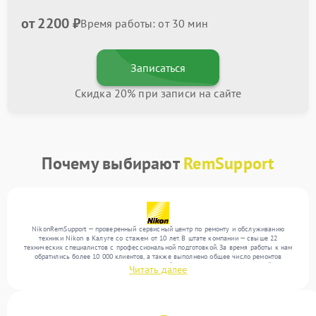
от 2200 ₽
Время работы: от 30 мин
Записаться
Скидка 20% при записи на сайте
Почему выбирают
RemSupport
NikonRemSupport — проверенный сервисный центр по ремонту и обслуживанию
техники Nikon в Калуге со стажем от 10 лет. В штате компании — свыше 22
технических специалистов с профессиональной подготовкой. За время работы к нам
обратились более 10 000 клиентов, а также выполнено общее число ремонтов
превысило 12 000. Ежемесячно в сервисный центр поступает от 300 устройств,
Читать далее
включая , , . Мы работаем с широким спектром неисправностей и обеспечиваем
надежный результат благодаря квалификации мастеров.