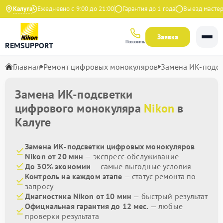
 Яндекс
Калуга
Ежедневно с 9:00 до 21:00
Гарантия до 1 года
Выезд мастера 
Заявка
Позвонить
REMSUPPORT
Главная
Ремонт цифровых монокуляров
Замена ИК-подсв
Замена ИК-подсветки
цифрового монокуляра
Nikon
в
Калуге
Замена ИК-подсветки цифровых монокуляров
Nikon от 20 мин
— экспресс-обслуживание
До 30% экономии
— самые выгодные условия
Контроль на каждом этапе
— статус ремонта по
запросу
Диагностика Nikon от 10 мин
— быстрый результат
Официальная гарантия до 12 мес.
— любые
проверки результата