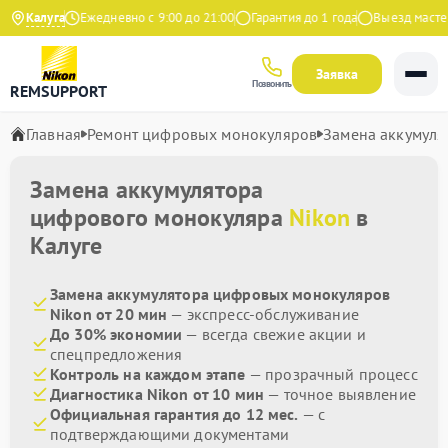
а Яндекс
Калуга
Ежедневно с 9:00 до 21:00
Гарантия до 1 года
Выезд мастера
Заявка
Позвонить
REMSUPPORT
Главная
Ремонт цифровых монокуляров
Замена аккумуля
Замена аккумулятора
цифрового монокуляра
Nikon
в
Калуге
Замена аккумулятора цифровых монокуляров
Nikon от 20 мин
— экспресс-обслуживание
До 30% экономии
— всегда свежие акции и
спецпредложения
Контроль на каждом этапе
— прозрачный процесс
Диагностика Nikon от 10 мин
— точное выявление
Официальная гарантия до 12 мес.
— с
подтверждающими документами