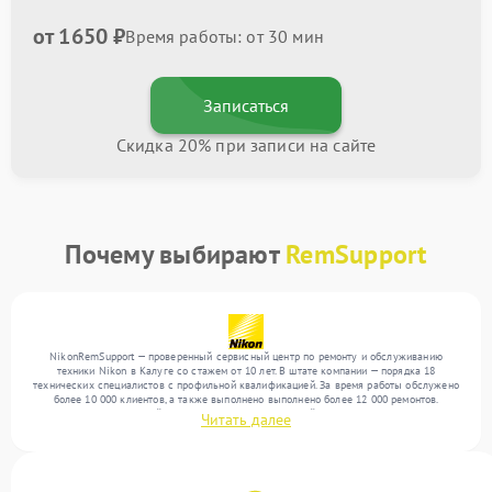
от 1650 ₽
Время работы: от 30 мин
Записаться
Скидка 20% при записи на сайте
Почему выбирают
RemSupport
NikonRemSupport — проверенный сервисный центр по ремонту и обслуживанию
техники Nikon в Калуге со стажем от 10 лет. В штате компании — порядка 18
технических специалистов с профильной квалификацией. За время работы обслужено
более 10 000 клиентов, а также выполнено выполнено более 12 000 ремонтов.
Ежемесячно в сервисный центр поступает от 300 устройств, включая , , . Мы беремся
Читать далее
за задачи любой сложности и предлагаем стабильный уровень сервиса благодаря
использованию современного оборудования.