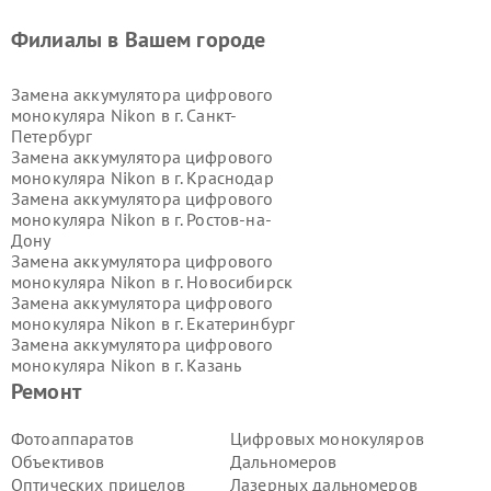
Филиалы в Вашем городе
Замена аккумулятора цифрового
монокуляра Nikon в г.
Санкт-
Петербург
Замена аккумулятора цифрового
монокуляра Nikon в г.
Краснодар
Замена аккумулятора цифрового
монокуляра Nikon в г.
Ростов-на-
Дону
Замена аккумулятора цифрового
монокуляра Nikon в г.
Новосибирск
Замена аккумулятора цифрового
монокуляра Nikon в г.
Екатеринбург
Замена аккумулятора цифрового
монокуляра Nikon в г.
Казань
Замена аккумулятора цифрового
Ремонт
монокуляра Nikon в г.
Воронеж
Замена аккумулятора цифрового
Фотоаппаратов
Цифровых монокуляров
монокуляра Nikon в г.
Волгоград
Объективов
Дальномеров
Замена аккумулятора цифрового
Оптических прицелов
Лазерных дальномеров
монокуляра Nikon в г.
Самара