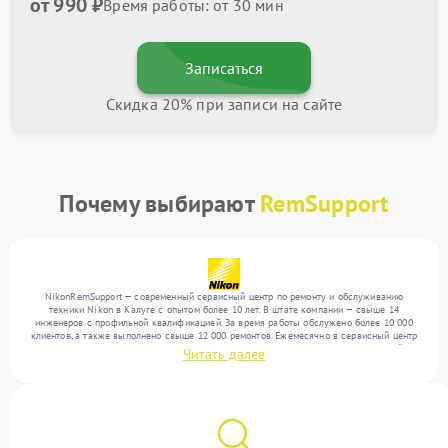
от 990 ₽
Время работы: от 30 мин
Записаться
Скидка 20% при записи на сайте
Почему выбирают
RemSupport
NikonRemSupport — современный сервисный центр по ремонту и обслуживанию
техники Nikon в Калуге с опытом более 10 лет. В штате компании — свыше 14
инженеров с профильной квалификацией. За время работы обслужено более 10 000
клиентов, а также выполнено свыше 12 000 ремонтов. Ежемесячно в сервисный центр
поступает свыше 300 единиц техники, включая , , . Мы беремся за задачи любой
Читать далее
сложности и гарантируем высокое качество обслуживания благодаря использованию
современного оборудования.