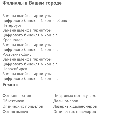
Филиалы в Вашем городе
Замена шлейфа гарнитуры
цифрового бинокля Nikon в г.
Санкт-
Петербург
Замена шлейфа гарнитуры
цифрового бинокля Nikon в г.
Краснодар
Замена шлейфа гарнитуры
цифрового бинокля Nikon в г.
Ростов-на-Дону
Замена шлейфа гарнитуры
цифрового бинокля Nikon в г.
Новосибирск
Замена шлейфа гарнитуры
цифрового бинокля Nikon в г.
Екатеринбург
Ремонт
Замена шлейфа гарнитуры
цифрового бинокля Nikon в г.
Казань
Фотоаппаратов
Цифровых монокуляров
Замена шлейфа гарнитуры
Объективов
Дальномеров
цифрового бинокля Nikon в г.
Оптических прицелов
Лазерных дальномеров
Воронеж
Фотовспышек
Оптических нивелиров
Замена шлейфа гарнитуры