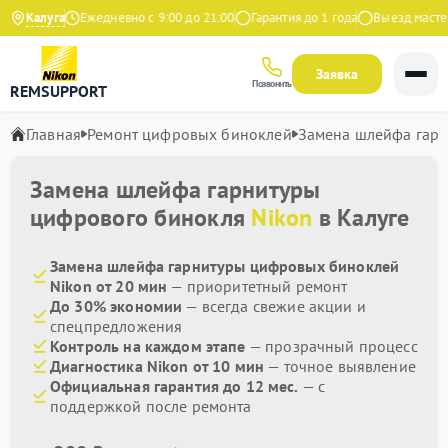
на Яндекс
Калуга
Ежедневно с 9:00 до 21:00
Гарантия до 1 года
Выезд мастера
Заявка
Позвонить
REMSUPPORT
Главная
Ремонт цифровых биноклей
Замена шлейфа гар
Замена шлейфа гарнитуры
цифрового бинокля
Nikon
в Калуге
Замена шлейфа гарнитуры цифровых биноклей
Nikon от 20 мин
— приоритетный ремонт
До 30% экономии
— всегда свежие акции и
спецпредложения
Контроль на каждом этапе
— прозрачный процесс
Диагностика Nikon от 10 мин
— точное выявление
Официальная гарантия до 12 мес.
— с
поддержкой после ремонта