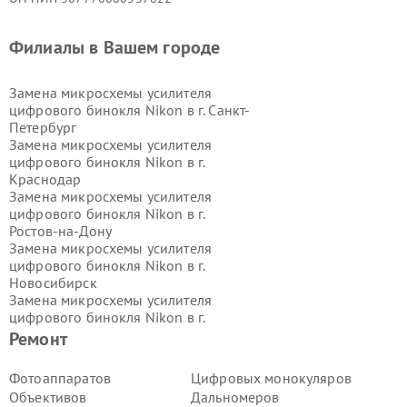
Филиалы в Вашем городе
Замена микросхемы усилителя
цифрового бинокля Nikon в г.
Санкт-
Петербург
Замена микросхемы усилителя
цифрового бинокля Nikon в г.
Краснодар
Замена микросхемы усилителя
цифрового бинокля Nikon в г.
Ростов-на-Дону
Замена микросхемы усилителя
цифрового бинокля Nikon в г.
Новосибирск
Замена микросхемы усилителя
цифрового бинокля Nikon в г.
Екатеринбург
Ремонт
Замена микросхемы усилителя
цифрового бинокля Nikon в г.
Казань
Фотоаппаратов
Цифровых монокуляров
Замена микросхемы усилителя
Объективов
Дальномеров
цифрового бинокля Nikon в г.