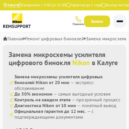
а Яндекс
Калуга
Ежедневно с 9:00 до 21:00
Гарантия до 1 года
Выезд мастера 
Заявка
Позвонить
REMSUPPORT
Главная
Ремонт цифровых биноклей
Замена микросхемы 
Замена микросхемы усилителя
цифрового бинокля
Nikon
в Калуге
Замена микросхемы усилителя цифровых
биноклей Nikon от 20 мин
— экспресс-
обслуживание
До 30% экономии
— самые выгодные условия
Контроль на каждом этапе
— прозрачный процесс
Диагностика Nikon от 10 мин
— понятный вывод
Официальная гарантия до 12 мес.
— с
подтверждающими документами