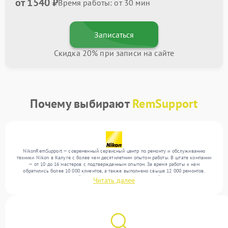
от 1540 ₽
Время работы: от 30 мин
Записаться
Скидка 20% при записи на сайте
Почему выбирают
RemSupport
NikonRemSupport — современный сервисный центр по ремонту и обслуживанию
техники Nikon в Калуге с более чем десятилетним опытом работы. В штате компании
— от 10 до 16 мастеров с подтвержденным опытом. За время работы к нам
обратились более 10 000 клиентов, а также выполнено свыше 12 000 ремонтов.
Ежемесячно в сервисный центр поступает более 300 устройств, включая , , . Мы
Читать далее
работаем с широким спектром неисправностей и гарантируем высокое качество
обслуживания благодаря использованию современного оборудования.