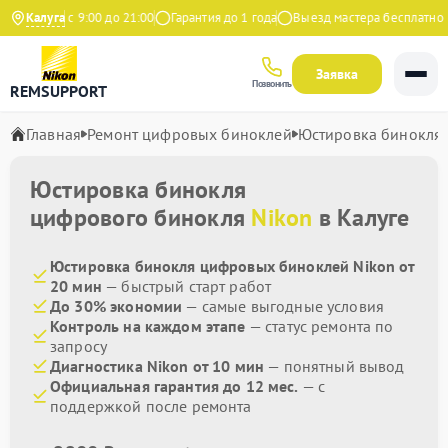
едневно с 9:00 до 21:00
Калуга
Гарантия до 1 года
Выезд мастера бесплатно
Заявка
Позвонить
REMSUPPORT
Главная
Ремонт цифровых биноклей
Юстировка бинокля
Юстировка бинокля
цифрового бинокля
Nikon
в Калуге
Юстировка бинокля цифровых биноклей Nikon от
20 мин
— быстрый старт работ
До 30% экономии
— самые выгодные условия
Контроль на каждом этапе
— статус ремонта по
запросу
Диагностика Nikon от 10 мин
— понятный вывод
Официальная гарантия до 12 мес.
— с
поддержкой после ремонта