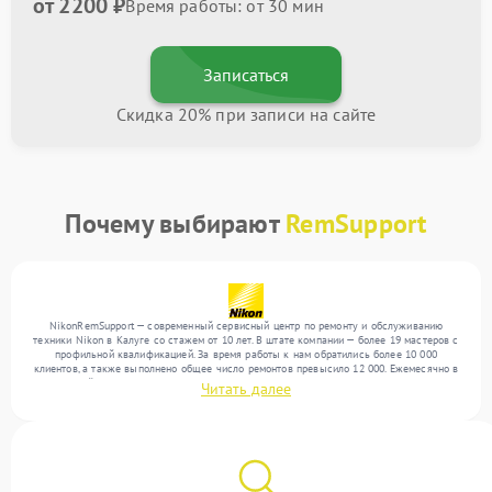
от 2200 ₽
Время работы: от 30 мин
Записаться
Скидка 20% при записи на сайте
Почему выбирают
RemSupport
NikonRemSupport — современный сервисный центр по ремонту и обслуживанию
техники Nikon в Калуге со стажем от 10 лет. В штате компании — более 19 мастеров с
профильной квалификацией. За время работы к нам обратились более 10 000
клиентов, а также выполнено общее число ремонтов превысило 12 000. Ежемесячно в
сервисный центр поступает свыше 300 единиц техники, включая , , . Мы выполняем
Читать далее
ремонт различного уровня сложности и поддерживаем высокий стандарт качества
благодаря отлаженным процессам ремонта.