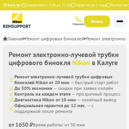
 на Яндекс
Калуга
Ежедневно с 9:00 до 21:00
Гарантия до 1 года
Выезд мастер
Заявка
Позвонить
REMSUPPORT
Главная
Ремонт цифровых биноклей
Ремонт электронно-
Ремонт электронно-лучевой трубки
цифрового бинокля
Nikon
в Калуге
Ремонт электронно-лучевой трубки цифровых
биноклей Nikon от 20 мин
— быстрый старт работ
До 30% экономии
— скидки при заявке онлайн
Контроль на каждом этапе
— прозрачный процесс
Диагностика Nikon от 10 мин
— понятный вывод
Официальная гарантия до 12 мес.
— с
поддержкой после ремонта
от 1650 ₽
Время работы: от 30 мин