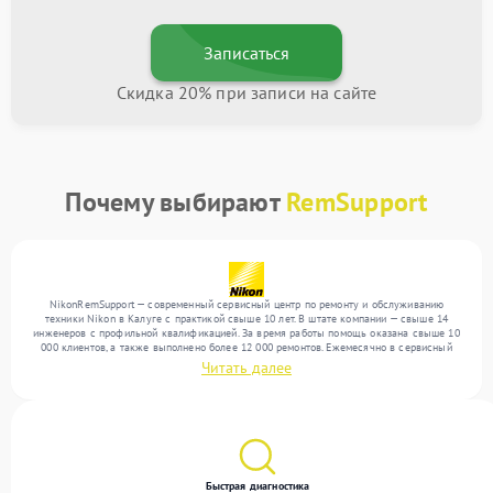
Записаться
Скидка 20% при записи на сайте
Почему выбирают
RemSupport
NikonRemSupport — современный сервисный центр по ремонту и обслуживанию
техники Nikon в Калуге с практикой свыше 10 лет. В штате компании — свыше 14
инженеров с профильной квалификацией. За время работы помощь оказана свыше 10
000 клиентов, а также выполнено более 12 000 ремонтов. Ежемесячно в сервисный
центр поступает свыше 300 единиц техники, включая , , . Мы работаем с широким
Читать далее
спектром неисправностей и поддерживаем высокий стандарт качества благодаря
отлаженным процессам ремонта.
Быстрая диагностика