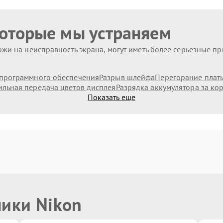
которые мы устраняем
жи на неисправность экрана, могут иметь более серьезные п
программного обеспечения
Разрыв шлейфа
Перегорание плат
льная передача цветов дисплея
Разрядка аккумулятора за ко
Показать еще
ники Nikon