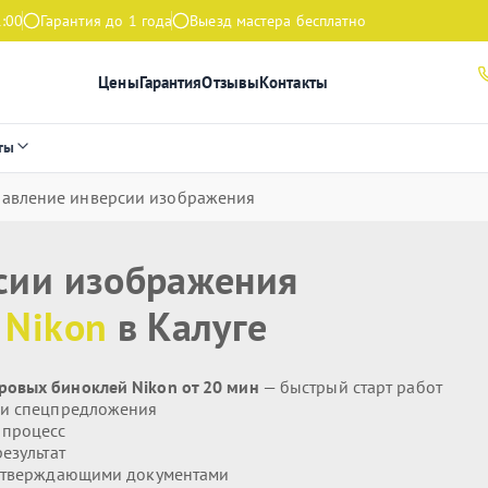
1:00
Гарантия до 1 года
Выезд мастера бесплатно
Цены
Гарантия
Отзывы
Контакты
ты
авление инверсии изображения
сии изображения
я
Nikon
в Калуге
овых биноклей Nikon от 20 мин
— быстрый старт работ
 и спецпредложения
 процесс
езультат
дтверждающими документами