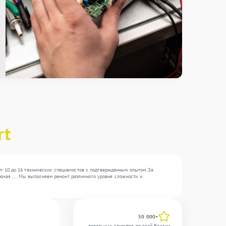
rt
т 10 до 16 технических специалистов с подтвержденным опытом. За
ючая , , . Мы выполняем ремонт различного уровня сложности и
50 000+
довольных клиентов по всей России