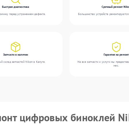
Быстрая диагностика
Срочный ремонт Nik
ичину перед устранением дефекта.
Большинство устройств ремонтируются 
Запчасти в наличии
Гарантия на ремонт
й склад запчастей Nikon в Калуге.
На все запчасти и услуги мы предостав
мес.
монт цифровых биноклей N