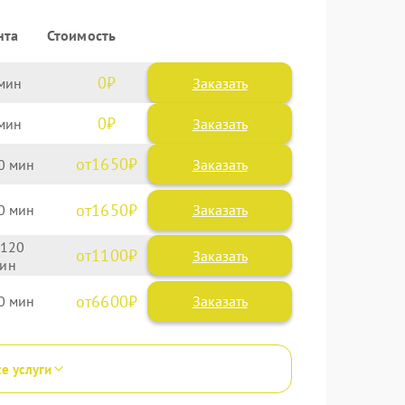
нта
Стоимость
0
Заказать
0
Заказать
1650
0
1650
0
120
1100
6600
0
се услуги