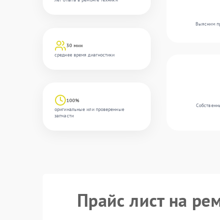
Выясним пр
30 мин
среднее время диагностики
100%
Собственны
оригинальные или проверенные
запчасти
Прайс лист на ре