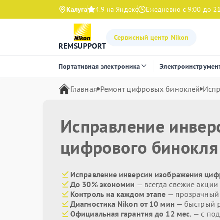
Калуга
4.9 на Яндекс
Ежедневно с 9:00 до 2
Сервисный центр Nikon
REMSUPPORT
Портативная электроника
Электроинструмен
Главная
Ремонт цифровых биноклей
Испр
Исправление инвер
цифрового бинокл
Исправление инверсии изображения цифр
До 30% экономии
— всегда свежие акции
Контроль на каждом этапе
— прозрачный
Диагностика Nikon от 10 мин
— быстрый р
Официальная гарантия до 12 мес.
— с по