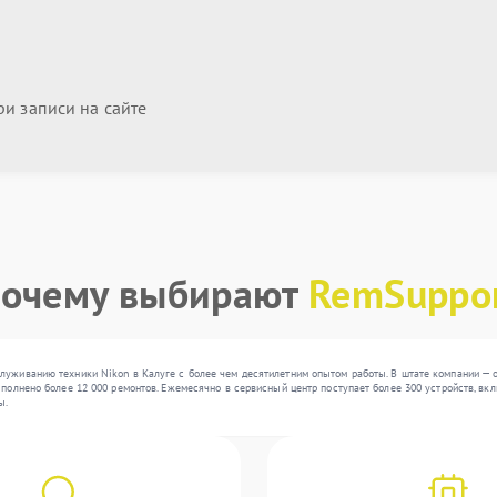
и записи на сайте
очему выбирают
RemSuppo
луживанию техники Nikon в Калуге с более чем десятилетним опытом работы. В штате компании — о
ыполнено более 12 000 ремонтов. Ежемесячно в сервисный центр поступает более 300 устройств, вкл
ы.