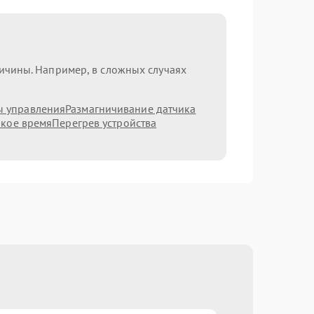
ричины. Например, в сложных случаях
ы управления
Размагничивание датчика
ркое время
Перегрев устройства